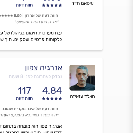
עיסאם חדר
חוות דעת
חוות דעת של אהרון
5.00
״אדיב, נותן הסבר ומקצועי.״
ללקוחות פרטיים ועסקיים, תוך שי
אנרגיה צפון
נבדק לאחרונה לפני 8 שעות
117
4.84
חאלד עזאיזה
חוות דעת
חוות דעת של אינה מקרית שמונה
״היה בסדר גמור, בא בזמן עם העוזר 
אנרגיה צפון הוא מומחה בתחום ד
דודי שמש, תוך שימוש בטכנולוגי