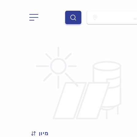
.
מיון