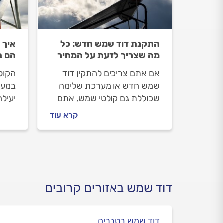
התקנת דוד שמש חדש: כל
איך 
מה שצריך לדעת על המחיר
הם ב
אם אתם צריכים להתקין דוד
הקול
שמש חדש או מערכת שלימה
במער
שכוללת גם קולטי שמש, אתם
יעיל
נמצאים במקום הנכון. מה חשוב
עובד
קרא עוד
לדעת על התקנת דוד שמש
חוסכ
חדש ומה משפיע על המחיר?
כל התשובות לפניכם.
דוד שמש באזורים קרובים
דוד שמש בטבריה