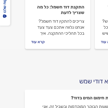
הפיקוח שלנו
התקנת דוד חשמל: כל מה
שצריך לדעת
ש?
צריכים להתקין דוד חשמל?
כל
אנחנו נלווה אתכם צעד צעד
יש
בכל תהליכי ההתקנה. איך
מתנהלים מול טכנאי הדודים
עוד
קרא עוד
ם?
לפני העבודה ובמהלכה וכמה
עולה התקנת דוד חשמל? כל
התשובות בפנים.
 דודי שמש
 חימום המים בדוד?
שעות הבוקר המוקדמות ובשביל זה, אני