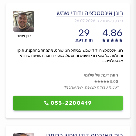
רונן אינסטלציה ודודי שמש
נבדק לאחרונה ב-
26.07.2026
29
4.86
רונן שוחט
חוות דעת
רונן אינסטלציה ודודי שמש, בניהול רונן שוחט, מתמחה בהתקנה, תיקון
והחלפת כל סוגי דודי השמש והחשמל. בנוסף, החברה מציעה שירותי
אינסטלציה,...
חוות דעת של שלומי
5.00
״עשה עבודה מצוינת, היה אחלה!״
053-2200419
בית האנרגיה דודי שמש כרומגן