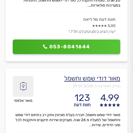
20 שנים , מומחה התקנת כל סוגי דודי השמש והחשמל, התמחות
במערכות סולאריות,...
חוות דעת של ליאת
5.00
״ערן הגיע בזמן ונתן לנו חו"ד.״
053-8041644
מאור דודי שמש וחשמל
נבדק לאחרונה ב-
29.07.2026
123
4.99
מאור אלפסי
חוות דעת
מאור דודי שמש וחשמל, חברה בעלת מוניטין וותק רב בתחום דודי שמש
והחשמל של למעלה מ 26 שנה, מעניקים שירות תיקונים והתקנות לכל
סוגי הדודים, שירות...