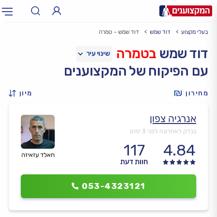
בעלי מקצוע
דוד שמש
דוד שמש - טמרה
תחום:
אינסטלטור, חשמלאי…
תחום
דוד שמש
בטמרה
עם הפיקוח של המקצוענים
עיר:
תל אביב, חיפה…
עיר
מחירון
מיון
אנרגיה צפון
נבדק לאחרונה לפני 3 ימים
117
4.84
חאלד עזאיזה
חוות דעת
053-4323121