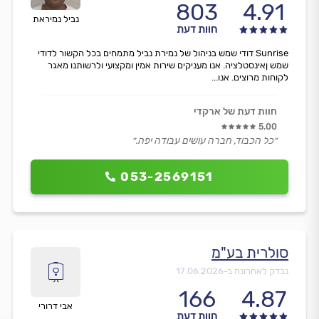
803
4.91
נביל נמיראת
חוות דעת
Sunrise דודי שמש בניהול של נמירת נביל מתמחים בכל הקשור לדודי
שמש ןאינסטלציה. אנו מעניקים שירות אמין ומקצועי ולרשותנו מאגר
לקוחות מרוצים. אנו...
חוות דעת של ארקדי
5.00
״כל הכבוד, חברה עושים עבודה יפה.״
053-2569151
סולרית בע"מ
נבדק לאחרונה ב-
17.06.2026
166
4.87
אבי דרורי
חוות דעת