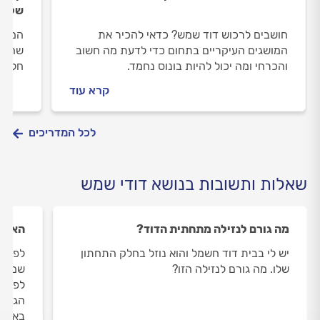
של הש
חושבים לרכוש דוד שמש? כדאי להכיר את
המים 
המושגים העיקריים בתחום כדי לדעת מה חשוב
שהבע
והכרחי ומה יכול להיות בונוס נחמד.
חלקית
מזהים
קרא עוד
החימו
לכל המדריכים
שאלות ותשובות בנושא דודי שמש
מה גורם לנזילה מתחתית הדוד?
האם י
יש לי בבית דוד חשמל והוא נוזל בחלק התחתון
שלו. מה גורם לנזילה הזו?
לפני 
הגיע 
באחרי