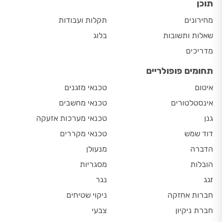
תוכן
מחירונים
תקלות ועבודות
שאלות ותשובות
בלוג
מדריכים
תחומים פופולריים
איטום
טכנאי מזגנים
אינסטלטורים
טכנאי מחשבים
גנן
טכנאי מערכות אזעקה
דוד שמש
טכנאי מקררים
הדברה
מנעולן
הובלות
מסגריות
זגג
נגר
חברות אחזקה
ניקוי שטיחים
חברת ניקיון
צבעי