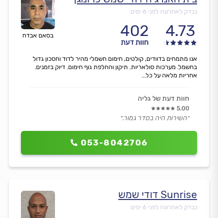
נבדק לאחרונה לפני 6 ימים
402
4.73
בסאם אבדח
חוות דעת
אנו מתמחים בדוודים, קולטים, חימום חשמלי מהיר לדוד וחסכון גדול
בחשמל. מערכות סולאריות. תיקון והחלפת גוף חימום. דיוק בזמנים.
אחריות מלאה על כל...
חוות דעת של גליה
5.00
״השירות היה בסדר גמור.״
053-8042706
Sunrise דודי שמש
נבדק לאחרונה לפני 6 ימים