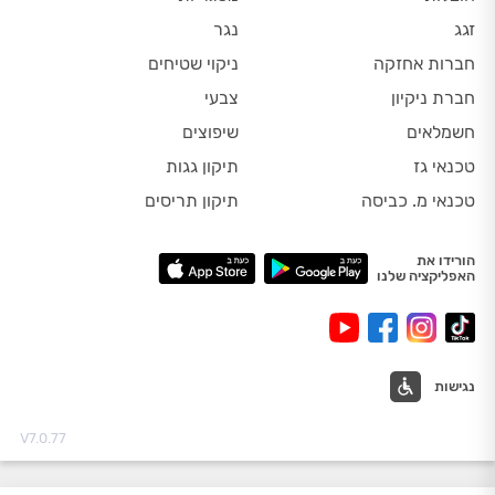
זגג
נגר
חברות אחזקה
ניקוי שטיחים
חברת ניקיון
צבעי
חשמלאים
שיפוצים
טכנאי גז
תיקון גגות
טכנאי מ. כביסה
תיקון תריסים
הורידו את
האפליקציה שלנו
נגישות
V7.0.77