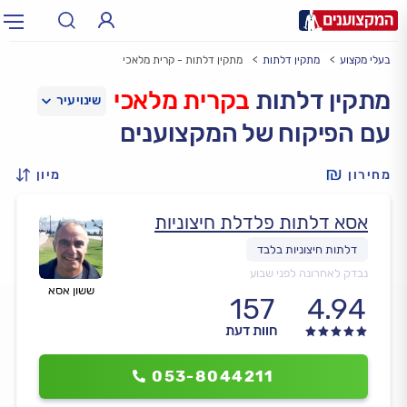
בעלי מקצוע
מתקין דלתות
מתקין דלתות - קרית מלאכי
תחום:
אינסטלטור, חשמלאי…
תחום
מתקין דלתות
בקרית מלאכי
עם הפיקוח של המקצוענים
עיר:
תל אביב, חיפה…
עיר
מחירון
מיון
אסא דלתות פלדלת חיצוניות
נבדק לאחרונה לפני שבוע
ששון אסא
157
4.94
חוות דעת
053-8044211