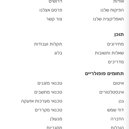
אודות
דרושים
הפיקוח שלנו
פרסם אצלנו
האפליקציה שלנו
צור קשר
תוכן
מחירונים
תקלות ועבודות
שאלות ותשובות
בלוג
מדריכים
תחומים פופולריים
איטום
טכנאי מזגנים
אינסטלטורים
טכנאי מחשבים
גנן
טכנאי מערכות אזעקה
דוד שמש
טכנאי מקררים
הדברה
מנעולן
הובלות
מסגריות