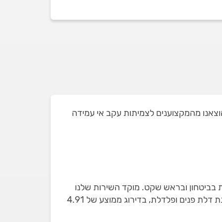
 בקרית ים ושאת חלקם הוצאנו מהמקצוענים לצמיתות עקב אי עמידה
ת בביטחון ובראש שקט. מוקד השירות שלנו
ילווה אתכם עד לסיום העבודה. באתר מופיעים רק מתקיני דלתות שבדקנו עם 104 חוות דעת מאומתות על התקנת דלת פנים ופלדלת, בדירוג ממוצע של 4.91