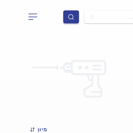
.
מיון