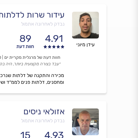
עידור שרות לדלתות
נבדק לאחרונה אתמול
89
4.91
עידן מיוני
חוות דעת
חוות דעת של מרגלית מקרית ים
0
״עבד בצורה מקצועית ביותר, היה בק
מכירה והתקנה של דלתות שנרכשו 
ומחסנים, דלתות פנים לממ״ד ושיר
אזולאי ניסים
נבדק לאחרונה אתמול
15
4.93