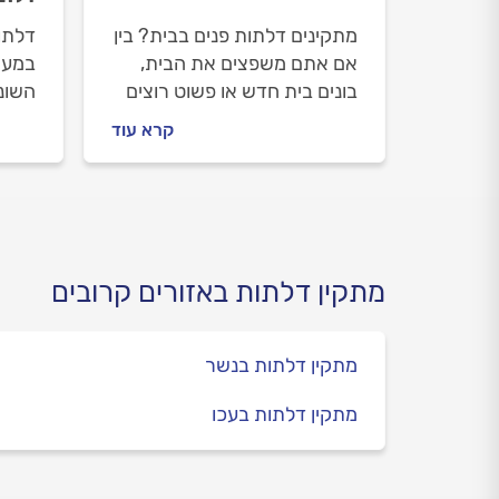
מתקינים דלתות פנים בבית? בין
דלתו
אם אתם משפצים את הבית,
במער
בונים בית חדש או פשוט רוצים
השונ
לרענן את מראה הדלתות
חיונ
קרא עוד
הקיימות, המדריך הזה יסייע
ומאפש
לכם לנווט בין האפשרויות
המבנ
הרבות ולבחור את הדלתות
המושלמות עבורכם.
מתקין דלתות באזורים קרובים
מתקין דלתות בנשר
מתקין דלתות בעכו