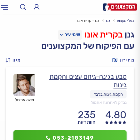
בעלי מקצוע
גנן
גנן - קרית אונו
תחום:
אינסטלטור, חשמלאי…
תחום
גנן
בקרית אונו
עם הפיקוח של המקצוענים
עיר:
תל אביב, חיפה…
עיר
מחירון
מיון
טבע בגינה-גיזום עצים והקמת
גינות
משה אביטל
נבדק לאחרונה אתמול
235
4.80
חוות דעת
053-2183149