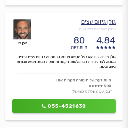
גולן גיזום עצים
נבדק לאחרונה לפני שעה
80
4.84
גולן לוי
חוות דעת
גולן גיזום עצים הוא בעל מקצוע מנוסה המתמחה בגיזום עצים וענפים
בגובה, לצד עבודות גינון מלאות, הקמה ותחזוקת גינות. מבצע עבודות
גיזום וגינון...
חוות דעת של תימורה מקרית אונו
5.00
״גולן עשה עבודה מצוינת!״
055-4521630