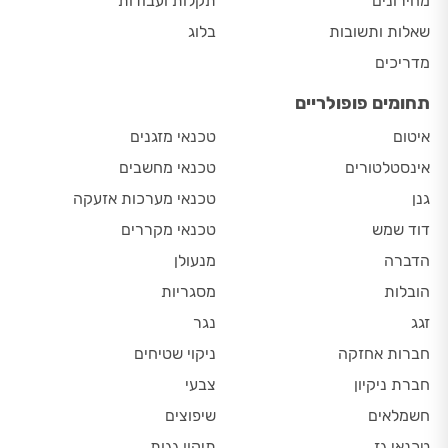
מחירונים
תקלות ועבודות
שאלות ותשובות
בלוג
מדריכים
תחומים פופולריים
איטום
טכנאי מזגנים
אינסטלטורים
טכנאי מחשבים
גנן
טכנאי מערכות אזעקה
דוד שמש
טכנאי מקררים
הדברה
מנעולן
הובלות
מסגריות
זגג
נגר
חברות אחזקה
ניקוי שטיחים
חברת ניקיון
צבעי
חשמלאים
שיפוצים
טכנאי גז
תיקון גגות