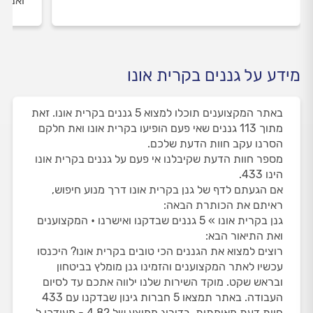
ואנחנ
מידע על גננים בקרית אונו
באתר המקצוענים תוכלו למצוא 5 גננים בקרית אונו. זאת
מתוך 113 גננים שאי פעם הופיעו בקרית אונו ואת חלקם
הסרנו עקב חוות הדעת שלכם.
מספר חוות הדעת שקיבלנו אי פעם על גננים בקרית אונו
הינו 433.
אם הגעתם לדף של גנן בקרית אונו דרך מנוע חיפוש,
ראיתם את הכותרת הבאה:
גנן בקרית אונו » 5 גננים שבדקנו ואישרנו • המקצוענים
ואת התיאור הבא:
רוצים למצוא את הגננים הכי טובים בקרית אונו? היכנסו
עכשיו לאתר המקצוענים והזמינו גנן מומלץ בביטחון
ובראש שקט. מוקד השירות שלנו ילווה אתכם עד לסיום
העבודה. באתר תמצאו 5 חברות גינון שבדקנו עם 433
חוות דעת מאומתות, בדירוג ממוצע של 4.82 - מעודכן ל