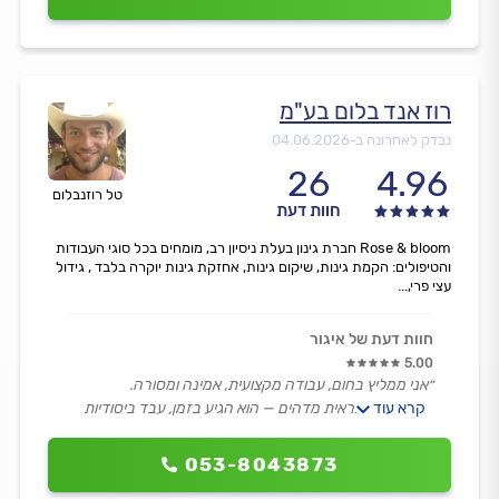
רוז אנד בלום בע"מ
נבדק לאחרונה ב-
04.06.2026
26
4.96
טל רוזנבלום
חוות דעת
Rose & bloom חברת גינון בעלת ניסיון רב, מומחים בכל סוגי העבודות
והטיפולים: הקמת גינות, שיקום גינות, אחזקת גינות יוקרה בלבד , גידול
עצי פרי,...
חוות דעת של איגור
5.00
״אני ממליץ בחום, עבודה מקצועית, אמינה ומסורה.
קרא עוד
הגינה שלנו נראית מדהים — הוא הגיע בזמן, עבד ביסודיות
ועזב את המקום נקי ומטופח.
שירות אדיב ומחיר הוגן.
053-8043873
נמשיך לעבוד איתו בהחלט.״