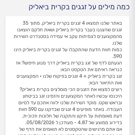
כמה מילים על זגגים בקרית ביאליק
באתר שלנו תמצאו 4 זגגים בקרית ביאליק, מתוך 35
זגגים שהצגנו בעבר בקרית ביאליק ושאת חלקם הוצאנו
מהמקצוענים לצמיתות עקב אי עמידה בסטנדרט השירות
שלנו.
כמות חוות הדעת שהתקבלו על זגגים בקרית ביאליק הינו
590.
הגעתם לדף של זגג בקרית ביאליק דרך מנוע חיפוש? אז
כנראה ראיתם את הטקסט הבא:
זגג בקרית ביאליק » 4 זגגים בפיקוח שלנו • המקצוענים
ואת התיאור הבא:
רוצים למצוא את הזגגים הכי מומלצים בקרית ביאליק?
היכנסו עכשיו לאתר המקצוענים והזמינו זגג בביטחון
ובראש שקט. מוקד השירות שלנו ילווה אתכם עד לסיום
העבודה. באתר מופיעים 4 זגגים שבדקנו עם 590 חוות
דעת מאומתות על תיקון והתקנה של חלונות וזכוכית,
בדירוג ממוצע של 4.87 - מעודכן ל 05/08/2026.
אם אתם מרגישים שהטקסטים לא תואמים את הדף של