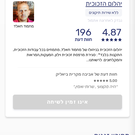
יהלום הזכוכית
נבדק לאחרונה אתמול
מחמוד חאלד
196
4.87
חוות דעת
יהלום הזכוכית בניהולו של מחמוד חאלד, מתמחים בכל עבודות הזכוכית,
התקנות בלבד* : סגירת מרפסת זכוכית וילון, המעקות,המראות
והמקלחונים. לרשותנו...
חוות דעת של אביבה מקרית ביאליק
5.00
״היה מקצועי , שרותי ואמין.״
אינו זמין לשיחה