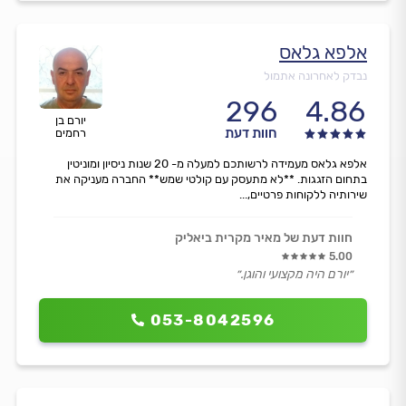
אלפא גלאס
נבדק לאחרונה אתמול
296
4.86
יורם בן
חוות דעת
רחמים
אלפא גלאס מעמידה לרשותכם למעלה מ- 20 שנות ניסיון ומוניטין
בתחום הזגגות. **לא מתעסק עם קולטי שמש** החברה מעניקה את
שירותיה ללקוחות פרטיים,...
חוות דעת של מאיר מקרית ביאליק
5.00
״יורם היה מקצועי והוגן.״
053-8042596