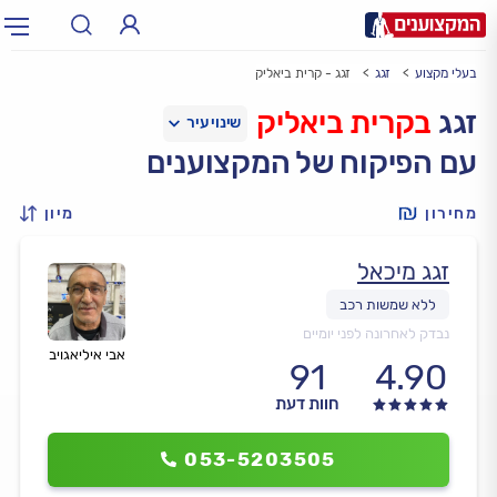
בעלי מקצוע
זגג
זגג - קרית ביאליק
תחום:
אינסטלטור, חשמלאי…
תחום
זגג
בקרית ביאליק
עם הפיקוח של המקצוענים
עיר:
תל אביב, חיפה…
עיר
מחירון
מיון
זגג מיכאל
נבדק לאחרונה לפני יומיים
אבי איליאגויב
91
4.90
חוות דעת
053-5203505