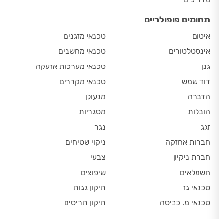
תחומים פופולריים
איטום
טכנאי מזגנים
אינסטלטורים
טכנאי מחשבים
גנן
טכנאי מערכות אזעקה
דוד שמש
טכנאי מקררים
הדברה
מנעולן
הובלות
מסגריות
זגג
נגר
חברות אחזקה
ניקוי שטיחים
חברת ניקיון
צבעי
חשמלאים
שיפוצים
טכנאי גז
תיקון גגות
טכנאי מ. כביסה
תיקון תריסים