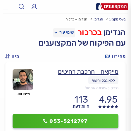
בעלי מקצוע
הנדימן
הנדימן - כרכור
תחום:
אינסטלטור, חשמלאי…
תחום
הנדימן
בכרכור
עם הפיקוח של המקצוענים
עיר:
תל אביב, חיפה…
עיר
מחירון
מיון
מייקאה - הרכבת רהיטים
נבדק לאחרונה אתמול
איימן וותד
113
4.95
חוות דעת
053-5212797