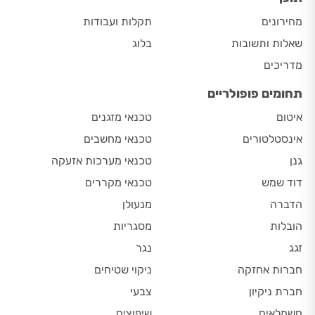
מחירונים
תקלות ועבודות
שאלות ותשובות
בלוג
מדריכים
תחומים פופולריים
איטום
טכנאי מזגנים
אינסטלטורים
טכנאי מחשבים
גנן
טכנאי מערכות אזעקה
דוד שמש
טכנאי מקררים
הדברה
מנעולן
הובלות
מסגריות
זגג
נגר
חברות אחזקה
ניקוי שטיחים
חברת ניקיון
צבעי
חשמלאים
שיפוצים