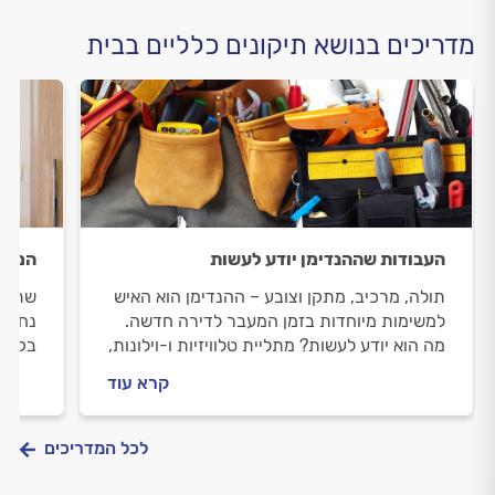
מדריכים בנושא תיקונים כלליים בבית
העבודות שההנדימן יודע לעשות
המדרי
תולה, מרכיב, מתקן וצובע – ההנדימן הוא האיש
שתליי
למשימות מיוחדות בזמן המעבר לדירה חדשה.
נחשבת
מה הוא יודע לעשות? מתליית טלוויזיות ו-וילונות,
בקידו
הרכבת רהיטים וארונות ועד תיקוני צבע
חשמל,
קרא עוד
ודלתות, וגם: מה חשוב לבדוק לפני שמזמינים
בהתאמ
הנדימן מקצועי וכמה עולה להזמין הנדימן
וניסי
מקצועי?
תגרמו
לכל המדריכים