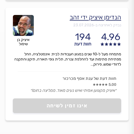
הנדימן איציק ידי זהב
נבדק לאחרונה ב-
23.07.2026
194
4.96
איציק בן
חוות דעת
שימול
מתמחה מעל ל-10 שנים במגוון העבודות לבית: אינסטלציה, החל
מפתיחת סתימות ועד להחלפת צנרת, תלית גופי תאורה, תיקון והתקנה
לדוודי שמש, פירוק...
חוות דעת של ענת אסף מכרכור
5.00
״איציק מקצוען אמיתי ואיש נעים מאוד. ממליצה בחום!״
אינו זמין לשיחה