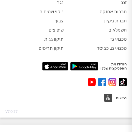
זגג
נגר
חברות אחזקה
ניקוי שטיחים
חברת ניקיון
צבעי
חשמלאים
שיפוצים
טכנאי גז
תיקון גגות
טכנאי מ. כביסה
תיקון תריסים
הורידו את
האפליקציה שלנו
נגישות
V7.0.77