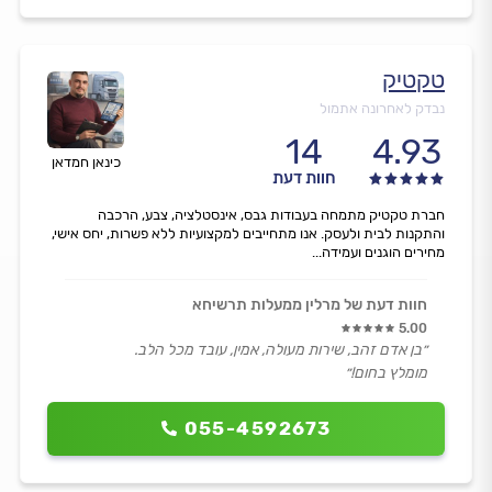
טקטיק
נבדק לאחרונה אתמול
14
4.93
כינאן חמדאן
חוות דעת
חברת טקטיק מתמחה בעבודות גבס, אינסטלציה, צבע, הרכבה
והתקנות לבית ולעסק. אנו מתחייבים למקצועיות ללא פשרות, יחס אישי,
מחירים הוגנים ועמידה...
חוות דעת של מרלין ממעלות תרשיחא
5.00
״בן אדם זהב, שירות מעולה, אמין, עובד מכל הלב.
מומלץ בחום!״
055-4592673