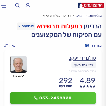
בעלי מקצוע
הנדימן
הנדימן - מעלות תרשיחא
תחום:
אינסטלטור, חשמלאי…
תחום
הנדימן
במעלות תרשיחא
עם הפיקוח של המקצוענים
עיר:
תל אביב, חיפה…
עיר
מחירון
מיון
סולם ידי יעקב
נבדק לאחרונה אתמול
יעקב כהן
292
4.89
חוות דעת
053-2459820