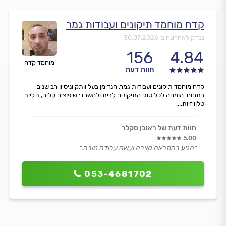
קדח מוחמד תיקונים ועבודות גמר
נבדק לאחרונה ב-
30.07.2026
156
4.84
מוחמד קדח
חוות דעת
קדח מוחמד תיקונים ועבודות גמר, הנדימן בעל וותק וניסיון רב שנים
בתחום. מומחה לכל סוגי התיקונים לבית ולמשרד: שיפוצים קלים, תליית
טלוויזיות,...
חוות דעת של ראובן סקלר
5.00
״הגיע בהתראה קצרה ועשה עבודה טובה.״
053-4681702