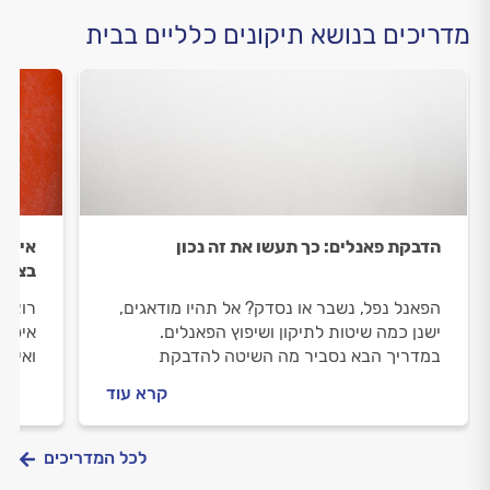
מדריכים בנושא תיקונים כלליים בבית
הדבקת פאנלים: כך תעשו את זה נכון
איך ל
בצנר
הפאנל נפל, נשבר או נסדק? אל תהיו מודאגים,
רוצים
ישנן כמה שיטות לתיקון ושיפוץ הפאנלים.
איפה 
במדריך הבא נסביר מה השיטה להדבקת
ואילו
פאנלים ואיזה בעל מקצוע צריך להזמין להדבקת
בקיר.
קרא עוד
פאנלים?
לכל המדריכים