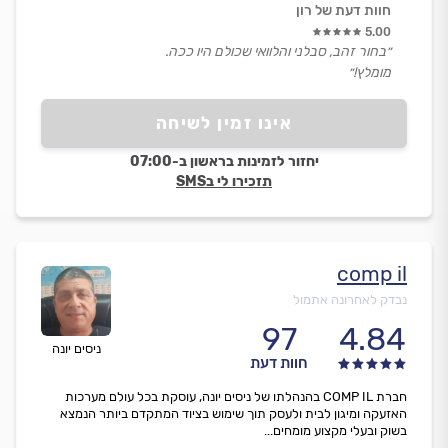
חוות דעת של רון
5.00
״בחור זהב, סבלני והלוואי שכולם היו ככה.
מומלץ!״
אינו זמין לשיחה
יחזור לזמינות בראשון ב-07:00
תזכירו לי בSMS
comp il
נבדק לאחרונה אתמול
97
4.84
ניסים יונה
חוות דעת
חברת COMP IL בהנהלתו של ניסים יונה, עוסקת בכל עולם מערכות
האזעקה ומיגון לבית ולעסק תוך שימוש בציוד המתקדם ביותר הנמצא
בשוק ובעלי מקצוע מומחים...