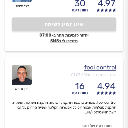
30
4.97
צבי מימוני
חוות דעת
אינו זמין לשיחה
יחזור לזמינות מחר ב-07:00
תזכירו לי בSMS
fool control
נבדק לאחרונה ב-
01.07.2026
16
4.94
ירין עזרא
חוות דעת
fool control, מומחים בתכנון והתקנת רשתות, התקנת מערכות אזעקה,
התקנת מצלמות אבטחה כולל אפשרות הקלטה וצפייה מרחוק על גבי
רשת האינטרנט ו/או...
חוות דעת של זוהר