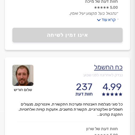
חוות דעת של מיכה
5.00
״נתנאל בעל מקצוע יעיל ואמין.
קרא עוד
אדם חביב.
מומלץ בחום.״
אינו זמין לשיחה
כח החשמל
נבדק לאחרונה לפני שבוע
237
4.99
שלום הוריש
חוות דעת
כל סוגי מצלמות האבטחה ומערכות התקשורת, אינטרקום, מנעולים
חשמליים ואלקטרוניים, תקשורת מחשבים, אזעקות קוויות ואלחוטיות,
התקנת קודנים...
חוות דעת של שרון