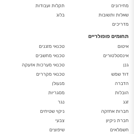
מחירונים
תקלות ועבודות
שאלות ותשובות
בלוג
מדריכים
תחומים פופולריים
איטום
טכנאי מזגנים
אינסטלטורים
טכנאי מחשבים
גנן
טכנאי מערכות אזעקה
דוד שמש
טכנאי מקררים
הדברה
מנעולן
הובלות
מסגריות
זגג
נגר
חברות אחזקה
ניקוי שטיחים
חברת ניקיון
צבעי
חשמלאים
שיפוצים