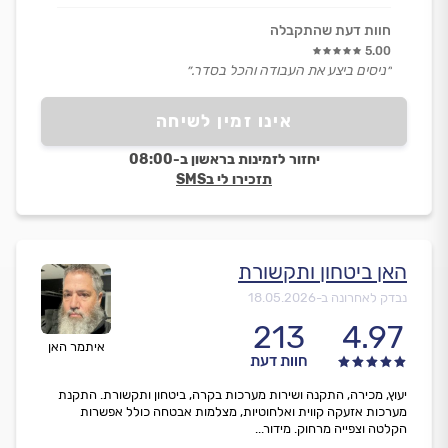
חוות דעת שהתקבלה
5.00
״ניסים ביצע את העבודה והכל בסדר.״
אינו זמין לשיחה
יחזור לזמינות בראשון ב-08:00
תזכירו לי בSMS
האן ביטחון ותקשורת
נבדק לאחרונה ב-
18.05.2026
213
4.97
איתמר האן
חוות דעת
יעוץ, מכירה, התקנה ושירות מערכות בקרה, ביטחון ותקשורת. התקנת
מערכות אזעקה קווית ואלחוטיות, מצלמות אבטחה כולל אפשרות
הקלטה וצפייה מרחוק. מידור...