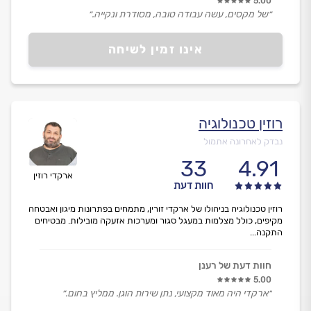
5.00
״של מקסים, עשה עבודה טובה, מסודרת ונקייה.״
אינו זמין לשיחה
רוזין טכנולוגיה
נבדק לאחרונה אתמול
33
4.91
ארקדי רוזין
חוות דעת
רוזין טכנולוגיה בניהולו של ארקדי זורין, מתמחים בפתרונות מיגון ואבטחה
מקיפים, כולל מצלמות במעגל סגור ומערכות אזעקה מובילות. מבטיחים
התקנה...
חוות דעת של רענן
5.00
״ארקדי היה מאוד מקצועי, נתן שירות הוגן. ממליץ בחום.״