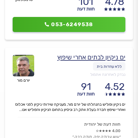
101
4.78
חוות דעת
053-6249538
ים ניקיון לבתים אחרי שיפוץ
נבדק לאחרונה אתמול
יורם מור
91
4.52
חוות דעת
ים ניקיון ופוליש בהנהלתו של יורם מור, מעניקה שירותי ניקיון לפני אכלוס
ואחרי שיפוץ חברה בעלת וותק רב וניסיון בתחום הניקיון והפוליש אנו...
חוות דעת של יהודית
4.00
״עשו עבודה יפה, תודה רבה.״