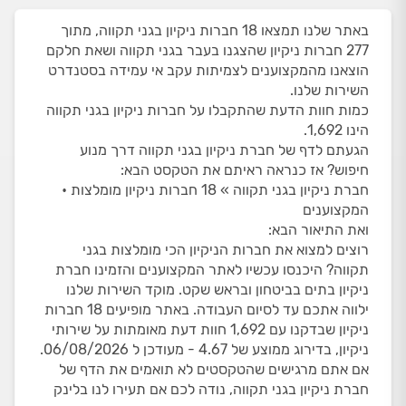
באתר שלנו תמצאו 18 חברות ניקיון בגני תקווה, מתוך
277 חברות ניקיון שהצגנו בעבר בגני תקווה ושאת חלקם
הוצאנו מהמקצוענים לצמיתות עקב אי עמידה בסטנדרט
השירות שלנו.
כמות חוות הדעת שהתקבלו על חברות ניקיון בגני תקווה
הינו 1,692.
הגעתם לדף של חברת ניקיון בגני תקווה דרך מנוע
חיפוש? אז כנראה ראיתם את הטקסט הבא:
חברת ניקיון בגני תקווה » 18 חברות ניקיון מומלצות •
המקצוענים
ואת התיאור הבא:
רוצים למצוא את חברות הניקיון הכי מומלצות בגני
תקווה? היכנסו עכשיו לאתר המקצוענים והזמינו חברת
ניקיון בתים בביטחון ובראש שקט. מוקד השירות שלנו
ילווה אתכם עד לסיום העבודה. באתר מופיעים 18 חברות
ניקיון שבדקנו עם 1,692 חוות דעת מאומתות על שירותי
ניקיון, בדירוג ממוצע של 4.67 - מעודכן ל 06/08/2026.
אם אתם מרגישים שהטקסטים לא תואמים את הדף של
חברת ניקיון בגני תקווה, נודה לכם אם תעירו לנו בלינק