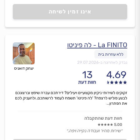
אנשים נעימים.״
אינו זמין לשיחה
La FINITO - לה פיניטו
נבדק לאחרונה ב-
29.07.2026
יצחק דואניס
13
4.69
חוות דעת
זקוקים לשירותי ניקיון מקצועיים ויעילים? דירתכם עברה שיפוץ וברצונכם
לבצע פוליש לרצפה? 'לה פיניטו' תשמח לעמוד לרשותכם, ולהעניק לכם
את הפתרון...
חוות דעת שהתקבלה
5.00
״שירות מהיר ועבודה נקייה ויפה.״