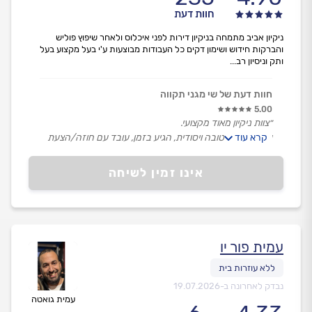
חוות דעת
ניקיון אביב מתמחה בניקיון דירות לפני איכלוס ולאחר שיפוץ פוליש
והברקות חידוש ושימון דקים כל העבודות מבוצעות ע'י בעל מקצוע בעל
ותק וניסיון רב...
חוות דעת של שי מגני תקווה
5.00
״צוות ניקיון מאוד מקצועי.
קרא עוד
עשה עבודה טובה ויסודית, הגיע בזמן, עובד עם חוזה/הצעת
מחיר שנסגרה מראש.
אם הגון וישר, ממליצה מאוד מאוד!״
אינו זמין לשיחה
עמית פור יו
נבדק לאחרונה ב-
19.07.2026
עמית גואטה