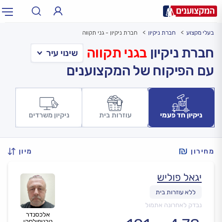
בעלי מקצוע
חברת ניקיון
חברת ניקיון - גני תקווה
תחום:
אינסטלטור, חשמלאי…
תחום
חברת ניקיון
בגני תקווה
עם הפיקוח של המקצוענים
עיר:
תל אביב, חיפה…
עיר
ניקיון חד פעמי
עוזרות בית
ניקיון משרדים
מחירון
מיון
יגאל פוליש
נבדק לאחרונה אתמול
אלכסנדר
טרנופולסקי