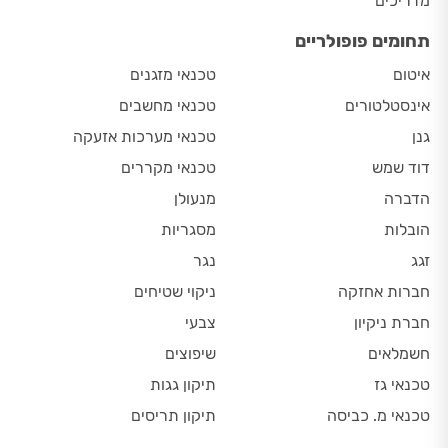
מדריכים
תחומים פופולריים
איטום
טכנאי מזגנים
אינסטלטורים
טכנאי מחשבים
גנן
טכנאי מערכות אזעקה
דוד שמש
טכנאי מקררים
הדברה
מנעולן
הובלות
מסגריות
זגג
נגר
חברות אחזקה
ניקוי שטיחים
חברת ניקיון
צבעי
חשמלאים
שיפוצים
טכנאי גז
תיקון גגות
טכנאי מ. כביסה
תיקון תריסים