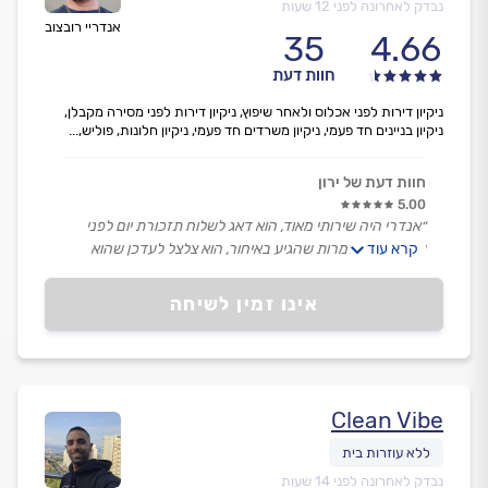
נבדק לאחרונה לפני 12 שעות
אנדריי רובצוב
35
4.66
חוות דעת
ניקיון דירות לפני אכלוס ולאחר שיפוץ, ניקיון דירות לפני מסירה מקבלן,
ניקיון בניינים חד פעמי, ניקיון משרדים חד פעמי, ניקיון חלונות, פוליש,...
חוות דעת של ירון
5.00
״אנדרי היה שירותי מאוד, הוא דאג לשלוח תזכורת יום לפני
קרא עוד
שהוא מגיע ולמרות שהגיע באיחור, הוא צלצל לעדכן שהוא
מתעכב.
גם בנק׳ ששכחתי לציין אנדרי והצוות שלו התייחסו וטיפלו.
אינו זמין לשיחה
הערות שהיו לי טופלו במקום.
היו פספוסים ממש קטנים אבל אני מאוד מרוצה.״
Clean Vibe
נבדק לאחרונה לפני 14 שעות