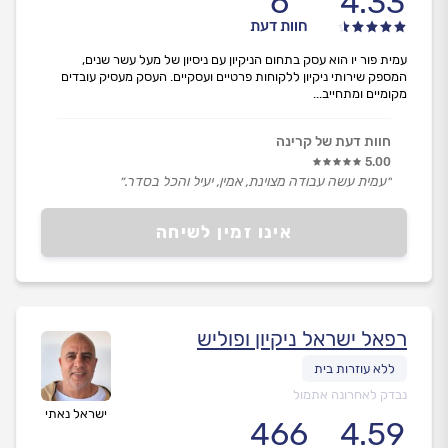
6
4.33
חוות דעת
עמית פור יו הוא עסק בתחום הניקיון עם ניסיון של מעל עשר שנים,
המספק שירותי ניקיון ללקוחות פרטיים ועסקיים. העסק מעסיק עובדים
מקומיים ומתחייב...
חוות דעת של קרינה
5.00
״עמית עשה עבודה מצוינת, אמין, יעיל והכל בסדר.״
אינו זמין לשיחה
רפאל ישראל ניקיון ופוליש
נבדק לאחרונה אתמול
ישראל נאתי
466
4.59