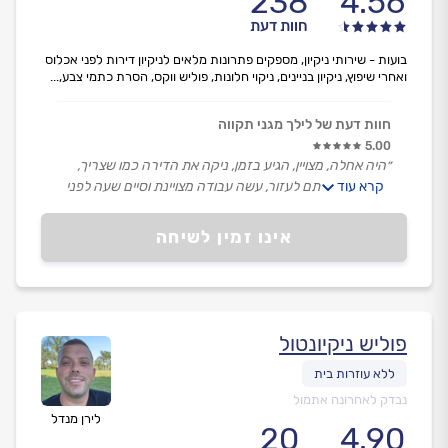
238
4.56
חוות דעת
בועות - שירותי ניקיון, מספקים פתרונות מלאים לניקיון דירות לפני אכלוס
ואחרי שיפוץ, ניקיון בניינים, ניקוי חלונות, פוליש ווקס, הסרת כתמי צבע,...
חוות דעת של לילך מגני תקווה
5.00
״היה אחלה, מצויין, הגיע בזמן, ניקה את הדירה כמו שצריך,
קרא עוד
הציל אותי, נרתם לעזור, עשה עבודה מצויינת וסיים שעה לפני
הזמן.״
אינו זמין לשיחה
פוליש ניקיונטול
נבדק לאחרונה אתמול
לירן מנדל
20
4.90