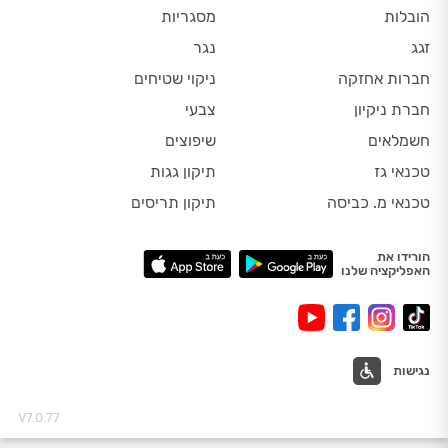
הובלות
מסגריות
זגג
נגר
חברות אחזקה
ניקוי שטיחים
חברת ניקיון
צבעי
חשמלאים
שיפוצים
טכנאי גז
תיקון גגות
טכנאי מ. כביסה
תיקון תריסים
הורידו את
האפליקציה שלנו
נגישות
V7.0.77