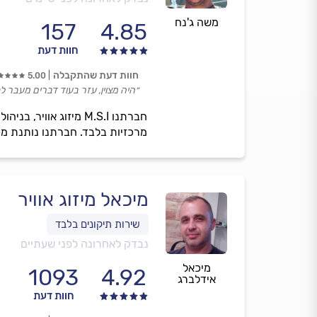
משה ג'נח
157
4.85
חוות דעת
חוות דעת שהתקבלה
5.00
״היה מצוין, עזר בעוד דברים מעבר ל
מרכזיות בלבד. חברתנו נותנת מענ
מיכאל מיזוג אוויר
נבדק לאחרונה לפני שעתיים
מיכאל
1093
4.92
אידלברג
חוות דעת