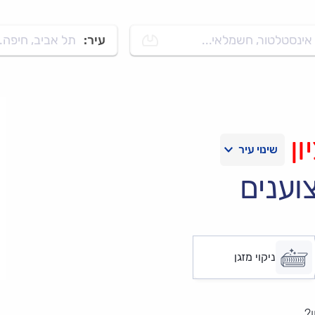
אינסטלטור, חשמלאי...
עיר:
תל אביב, חיפה..
ון
וענים
ניקוי מזגן
?