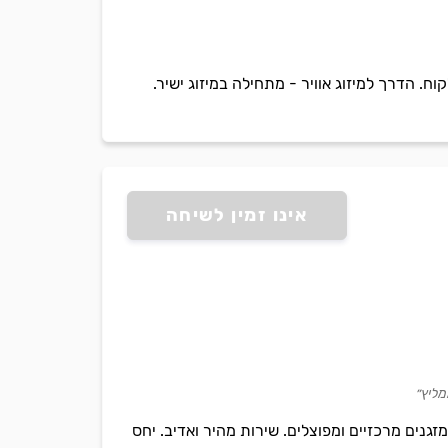
וח. הדרך למיזוג אוויר - מתחילה במיזוג ישיר.
אינו זמין לשיחה
מליץ״
, LG, טורנדו. מתמחה בתיקון בלבד של מזגנים מרכזיים ומפוצלים. שירות מהיר ואדיב. יחס