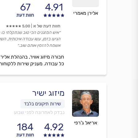
67
4.91
אלירן מאמרי
חוות דעת
חוות דעת של א
5.00
״איש המזגנים הכי טוב שנתקלתי בו ב
הגיעו בזמן, עשו עבודה איכותית, השאי
אשמח להזמין אותם שוב.״
חבורה מיזוג אוויר, בהנהלת אליר
כל עבודה. מעניק שירות ללקוחות 
מיזוג ישיר
נבדק לאחרונה לפני שבוע
אריאל ג'רפי
184
4.92
חוות דעת