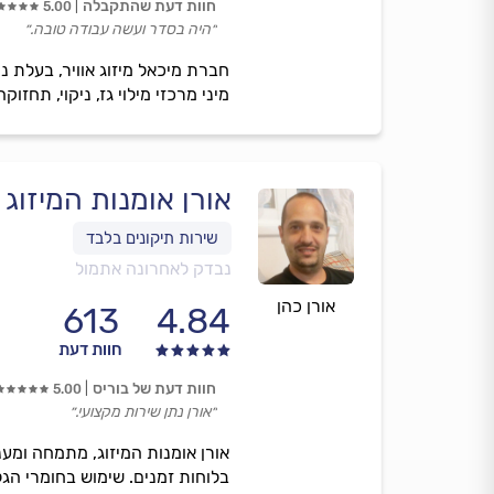
חוות דעת שהתקבלה
5.00
״היה בסדר ועשה עבודה טובה.״
חברת מיכאל מיזוג אוויר, בעלת ני
מיני מרכזי מילוי גז, ניקוי, תחז
אורן אומנות המיזוג
נבדק לאחרונה אתמול
אורן כהן
613
4.84
חוות דעת
חוות דעת של בוריס
5.00
״אורן נתן שירות מקצועי.״
אורן אומנות המיזוג, מתמחה ומעני
בלוחות זמנים. שימוש בחומרי הג