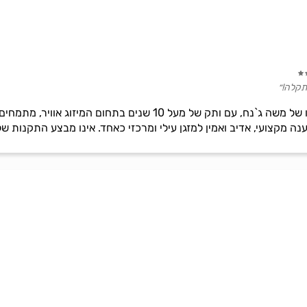
תקלה!״
חברתנו M.S.I מיזוג אוויר, בניהולו של משה ג`נח, עם ותק של מעל 
ה מקצועי, אדיב ואמין למזגן עילי ומרכזי כאחד. אינו מבצע התקנות של