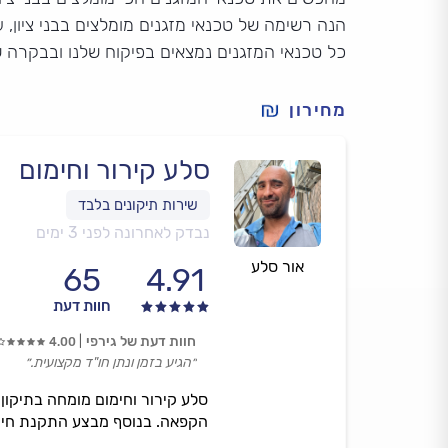
הנה רשימה של טכנאי מזגנים מומלצים בבני ציון, ע
כל טכנאי המזגנים נמצאים בפיקוח שלנו ובבקרה 
מחירון
סלע קירור וחימום
נבדק לאחרונה לפני 3 ימים
אור סלע
65
4.91
חוות דעת
חוות דעת של גירפי
4.00
״הגיע בזמן ונתן חו"ד מקצועית.״
סלע קירור וחימום מומחה בתיקון כ
הקפאה. בנוסף מבצע התקנת חימום רצפתי, רדי