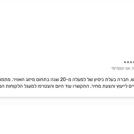
. אני ממליץ!״
מיזוג השמש בניהולו של איתי שמש, חברה בעלת ניסיון של למע
ים לייעוץ והצעת מחיר, התקשרו עוד היום והצטרפו למעגל הלקוחות המ