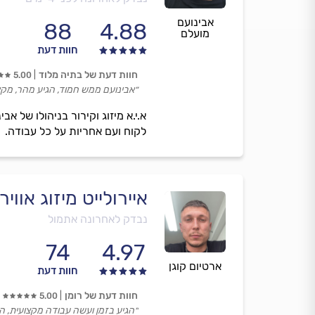
אבינועם
88
4.88
מועלם
חוות דעת
חוות דעת של בתיה מלוד
5.00
״אבינועם ממש חמוד, הגיע מהר, מקצו
א.י.א מיזוג וקירור בניהולו של 
לקוח ועם אחריות על כל עבודה.
איירולייט מיזוג אוויר
נבדק לאחרונה אתמול
74
4.97
ארטיום קוגן
חוות דעת
חוות דעת של רומן
5.00
״הגיע בזמן ועשה עבודה מקצועית, היה