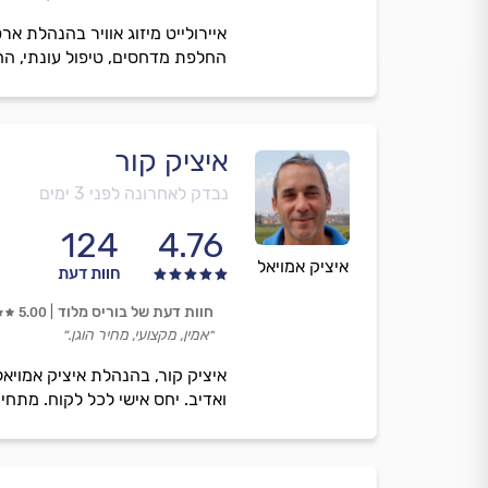
החלפת מדחסים, טיפול עונתי, הח
איציק קור
נבדק לאחרונה לפני 3 ימים
124
4.76
איציק אמויאל
חוות דעת
חוות דעת של בוריס מלוד
5.00
״אמין, מקצועי, מחיר הוגן.״
איציק קור, בהנהלת איציק אמויאל
ואדיב. יחס אישי לכל לקוח. מתחי