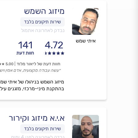
מיזוג השמש
נבדק לאחרונה אתמול
איתי שמש
141
4.72
חוות דעת
חוות דעת של ליאור מלוד
5.00
״עשה עבודה מקצועית, אדם אמין וישר
בהתקנת מיני-מרכזי, מזגנים עילי
א.י.א מיזוג וקירור
נבדק לאחרונה לפני 4 ימים