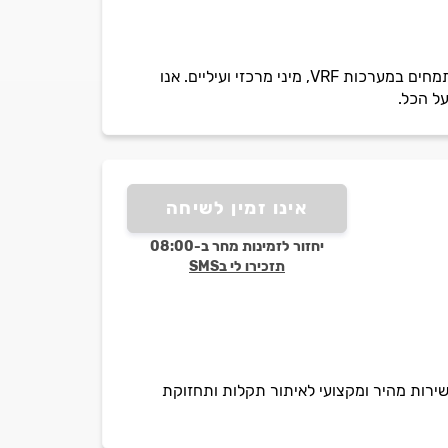
אייר טק - פתרונות מיזוג מתקדמים למגזר הפרטי והעסקי באזור המרכז והשרון בניהול דניאל בר-און. מתמחים במערכות VRF, מיני מרכזי ועיליים. אנו
על הכל.
אינו זמין לשיחה
יחזור לזמינות מחר ב-08:00
תזכירו לי בSMS
 שירות מהיר ומקצועי לאיתור תקלות ותחזוקת