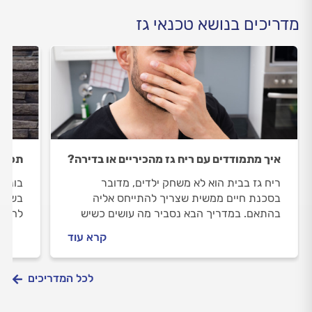
מדריכים בנושא טכנאי גז
איך מתמודדים עם ריח גז מהכיריים או בדירה?
תכנון
ריח גז בבית הוא לא משחק ילדים, מדובר
בונים
בסכנת חיים ממשית שצריך להתייחס אליה
בשלב 
בהתאם. במדריך הבא נסביר מה עושים כשיש
להתקי
ריח גז מהכיריים, מה עושים כשיש ריח גז בדירה,
נכון 
קרא עוד
מה עושים כשיש ריח גז בבניין ואיך טכנאי גז
התשוב
בודק דליפת גז?
לכל המדריכים