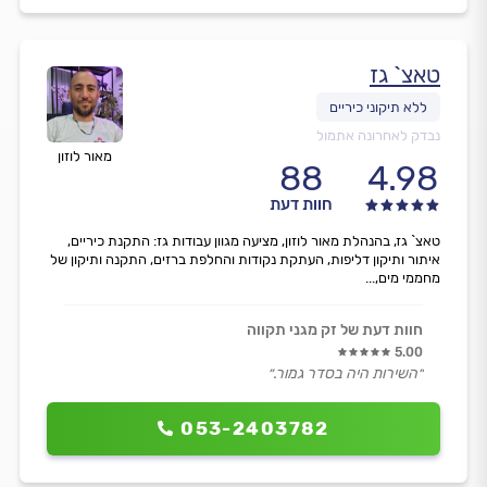
טאצ` גז
נבדק לאחרונה אתמול
מאור לוזון
88
4.98
חוות דעת
טאצ` גז, בהנהלת מאור לוזון, מציעה מגוון עבודות גז: התקנת כיריים,
איתור ותיקון דליפות, העתקת נקודות והחלפת ברזים, התקנה ותיקון של
מחממי מים,...
חוות דעת של זק מגני תקווה
5.00
״השירות היה בסדר גמור.״
053-2403782