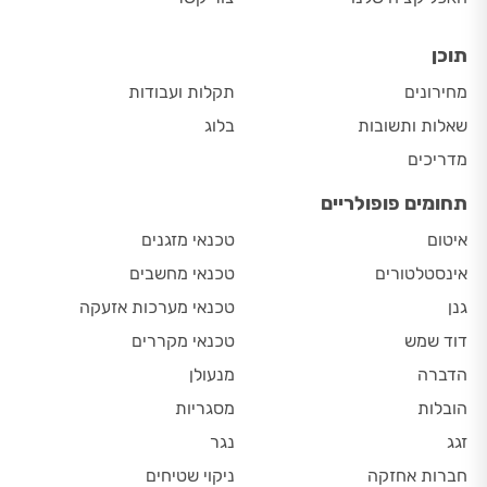
תוכן
מחירונים
תקלות ועבודות
שאלות ותשובות
בלוג
מדריכים
תחומים פופולריים
איטום
טכנאי מזגנים
אינסטלטורים
טכנאי מחשבים
גנן
טכנאי מערכות אזעקה
דוד שמש
טכנאי מקררים
הדברה
מנעולן
הובלות
מסגריות
זגג
נגר
חברות אחזקה
ניקוי שטיחים