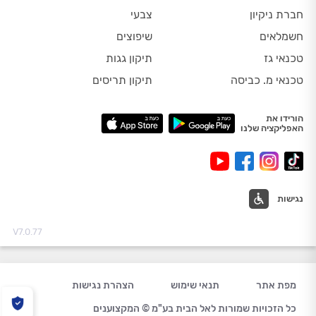
חברת ניקיון
צבעי
חשמלאים
שיפוצים
טכנאי גז
תיקון גגות
טכנאי מ. כביסה
תיקון תריסים
הורידו את
האפליקציה שלנו
נגישות
V7.0.77
מפת אתר
תנאי שימוש
הצהרת נגישות
כל הזכויות שמורות לאל הבית בע"מ © המקצוענים