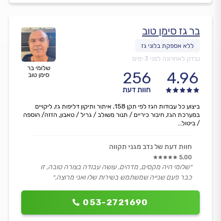
בר גז סימן טוב
נבדק לאחרונה לפני 3 ימים
שלומי בר
256
4.96
סימן טוב
חוות דעת
ביצוע כל עבודות הגז לפי תקן 158, איתור ותיקון דליפות גז, ליקויים
במערכת הגז, חיבור כיריים / תנור משולב / גריל / טאבון, הזזה/ הוספה
/ ביטול...
חוות דעת של נדב מגני תקווה
5.00
״שלומי היה מקסים, מדהים, עושה עבודה בצורה טובה, זו
כבר פעם שנייה שמשתמש בשירות שלו ואני מרוצה.״
053-2721690