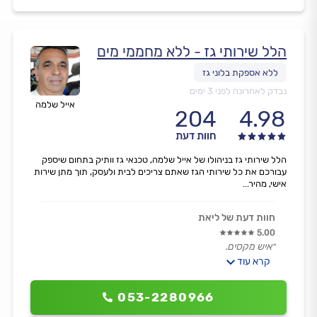
הלל שירותי גז - ללא מחממי מים
נבדק לאחרונה לפני 3 ימים
אייל שלמה
204
4.98
חוות דעת
הלל שירותי גז בניהולו של אייל שלמה, טכנאי גז וותיק בתחום שיספק
עבורכם את כל שירותי הגז שאתם צריכים לבית ולעסק, תוך מתן שירות
אישי, מהיר...
חוות דעת של ליאת
5.00
״איש מקסים.
קרא עוד
הגיע מהר.
תיקן בזריזות 4 להבות גז.
מחיר סביר בהחלט.
053-2280966
אדיב ונעים.״