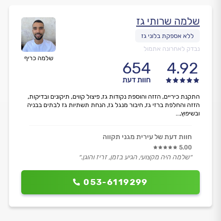
שלמה שרותי גז
נבדק לאחרונה אתמול
שלמה כריף
654
4.92
חוות דעת
התקנת כיריים, הזזה והוספת נקודות גז, פיצול קווים, תיקונים ובדיקות,
הזזה והחלפת ברזי גז, חיבור מנגל גז, הנחת תשתיות גז לבתים בבניה
ובשיפוץ,...
חוות דעת של עירית מגני תקווה
5.00
״שלמה היה מקצועי, הגיע בזמן, זריז והוגן.״
053-6119299