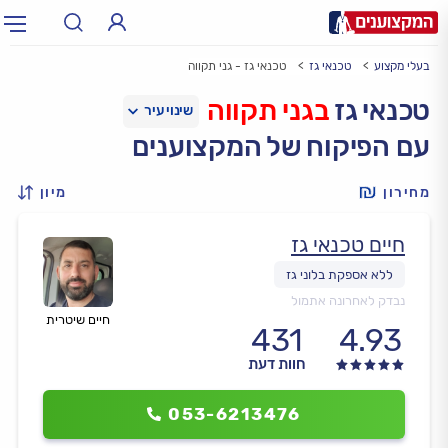
בעלי מקצוע
טכנאי גז
טכנאי גז - גני תקווה
תחום:
אינסטלטור, חשמלאי…
תחום
טכנאי גז
בגני תקווה
עם הפיקוח של המקצוענים
עיר:
תל אביב, חיפה…
עיר
מחירון
מיון
חיים טכנאי גז
נבדק לאחרונה אתמול
חיים שיטרית
431
4.93
חוות דעת
053-6213476