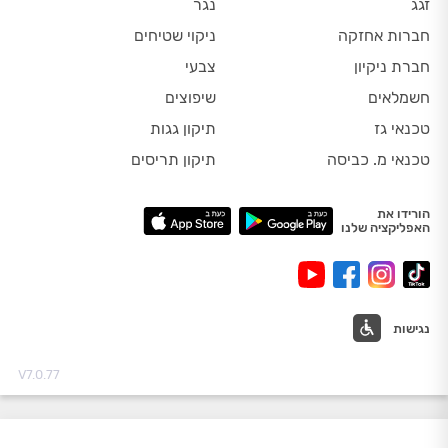
זגג
נגר
חברות אחזקה
ניקוי שטיחים
חברת ניקיון
צבעי
חשמלאים
שיפוצים
טכנאי גז
תיקון גגות
טכנאי מ. כביסה
תיקון תריסים
הורידו את
האפליקציה שלנו
נגישות
V7.0.77