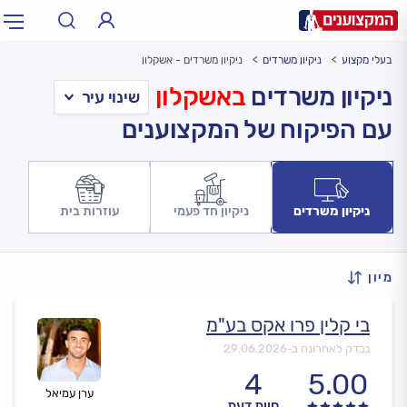
בעלי מקצוע
ניקיון משרדים
ניקיון משרדים - אשקלון
תחום:
אינסטלטור, חשמלאי…
תחום
ניקיון משרדים
באשקלון
עם הפיקוח של המקצוענים
עיר:
תל אביב, חיפה…
עיר
ניקיון משרדים
ניקיון חד פעמי
עוזרות בית
מיון
בי קלין פרו אקס בע"מ
נבדק לאחרונה ב-
29.06.2026
4
5.00
ערן עמיאל
חוות דעת