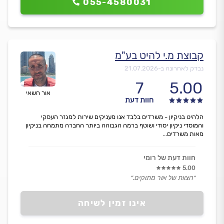
055-4580031
קבוצת מ.י להיט בע"מ
נבדק לאחרונה ב-
21.07.2026
7
5.00
אור חשאי
חוות דעת
הלהיט בניקיון - משרדים בלבד אנו מעניקים שירות למגזר העסקי
והמוסדי ניקיון יסודי ושוטף ברמה הגבוהה ביותר החברה מתמחה בניקיון
מאות משרדים...
חוות דעת של רומי
5.00
״הצוות של אור מתוקים.״
אינו זמין לשיחה