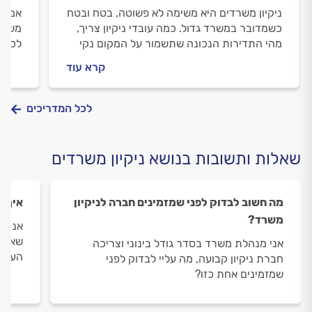
ניקיון משרדים היא משימה לא פשוטה, בטח ובטח
אם את
כשמדובר במשרד גדול. כמה עובדי ניקיון צריך,
משרדי
מהי התדירות הנכונה שתשמור על המקום נקי
לכם, 
ומסודר ומה החשיבות בתכנית עבודה מסודרת?
מחיר 
קרא עוד
כל התשובות במדריך הבא.
בדקנ
לכל המדריכים
שאלות ותשובות בנושא ניקיון משרדים
מה חשוב לבדוק לפני שמזמינים חברה לניקיון
איך מ
משרד?
אני ר
שאני 
אני מנהלת משרד בסדר גודל בינוני וצריכה
העבוד
חברת ניקיון קבועה, מה עליי לבדוק לפני
שמזמינים אחת כזו?