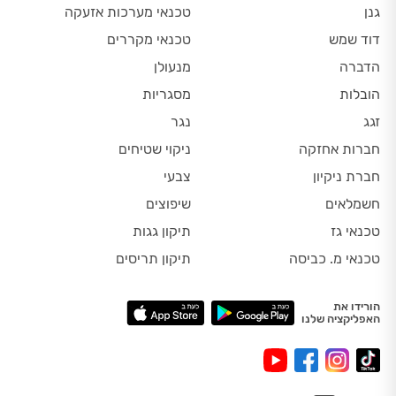
גנן
טכנאי מערכות אזעקה
דוד שמש
טכנאי מקררים
הדברה
מנעולן
הובלות
מסגריות
זגג
נגר
חברות אחזקה
ניקוי שטיחים
חברת ניקיון
צבעי
חשמלאים
שיפוצים
טכנאי גז
תיקון גגות
טכנאי מ. כביסה
תיקון תריסים
הורידו את
האפליקציה שלנו