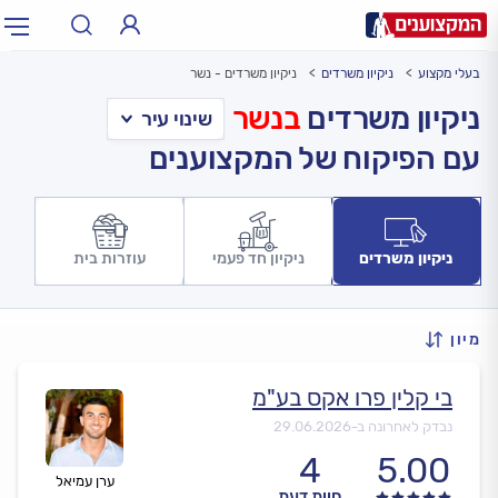
בעלי מקצוע
ניקיון משרדים
ניקיון משרדים - נשר
תחום:
אינסטלטור, חשמלאי…
תחום
ניקיון משרדים
בנשר
עם הפיקוח של המקצוענים
עיר:
תל אביב, חיפה…
עיר
ניקיון משרדים
ניקיון חד פעמי
עוזרות בית
מיון
בי קלין פרו אקס בע"מ
נבדק לאחרונה ב-
29.06.2026
4
5.00
ערן עמיאל
חוות דעת