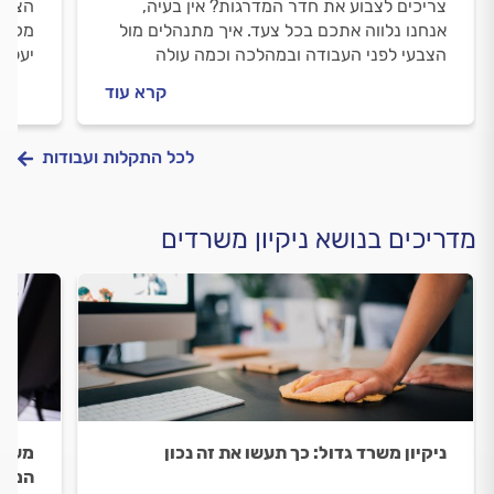
צריכים לצבוע את חדר המדרגות? אין בעיה,
הצבע 
אנחנו נלווה אתכם בכל צעד. איך מתנהלים מול
מקצוע
הצבעי לפני העבודה ובמהלכה וכמה עולה
יעלה 
צביעת חדר מדרגות? כל התשובות בפנים.
קרא עוד
לכל התקלות ועבודות
מדריכים בנושא ניקיון משרדים
ניקיון משרד גדול: כך תעשו את זה נכון
משרד 
המשרד