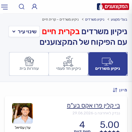
בעלי מקצוע
ניקיון משרדים
ניקיון משרדים - קרית חיים
תחום:
אינסטלטור, חשמלאי…
תחום
ניקיון משרדים
בקרית חיים
עם הפיקוח של המקצוענים
עיר:
תל אביב, חיפה…
עיר
ניקיון משרדים
ניקיון חד פעמי
עוזרות בית
מיון
בי קלין פרו אקס בע"מ
נבדק לאחרונה ב-
29.06.2026
4
5.00
ערן עמיאל
חוות דעת