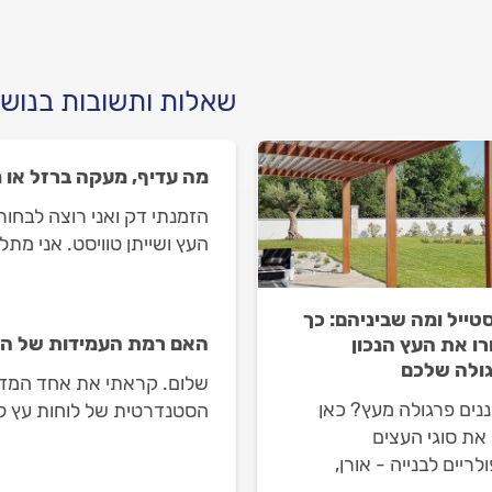
שאלות ותשובות בנושא
מה עדיף, מעקה ברזל או 
הזמנתי דק ואני רוצה לבח
העץ ושייתן טוויסט. אני מת
אתם ממליצים?
סטייל ומה שביניהם: כך
האם רמת העמידות של ה
ו את העץ הנכון
ולה שלכם
שלום. קראתי את אחד המדר
נים פרגולה מעץ? כאן
את סוגי העצים
אומר והאם זו הרמה הזו מספ
לריים לבנייה - אורן,
הלחות ומנזקי החום של מי
, דאגלס פייר, גושני