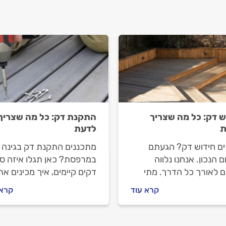
ש דק: כל מה שצריך
התקנת דק: כל מה שצריך
ת
לדעת
ים חידוש דק? הגעתם
מתכננים התקנת דק בגינה א
 הנכון. אנחנו נלווה
במרפסת? כאן תגלו איזה סו
 לאורך כל הדרך. מתי
דקים קיימים, איך מכינים את
 לעשות חידוש דק ומה הוא
השטח, מה חשוב לבדוק בחו
קרא עוד
קרא 
 איך מתנהלים מול מתקין
העבודה וכיצד לבחור מתקין
ם וכמה עולה חידוש דק?
דקים מקצועי שילווה אתכם
תשובות לפניכם.
בתהליך.