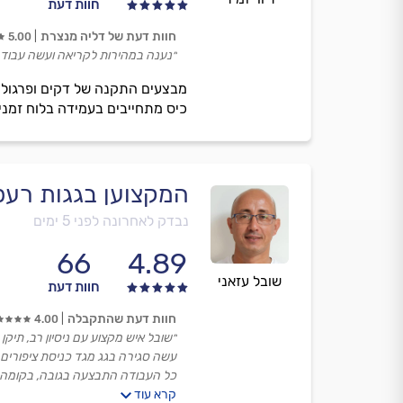
חוות דעת
חוות דעת של דליה מנצרת
5.00
״נענה במהירות לקריאה ועשה עבודה 
מבצעים התקנה של דקים ופרגולות.
כיס מתחייבים בעמידה בלוח זמנים
המקצוען בגגות רעפי
נבדק לאחרונה לפני 5 ימים
66
4.89
שובל עזאני
חוות דעת
חוות דעת שהתקבלה
4.00
״שובל איש מקצוע עם ניסיון רב, תיקן
עשה סגירה בגג מגד כניסת ציפורים 
כל העבודה התבצעה בגובה, בקומה ש
קרא עוד
יש קושי עם תכנון זמנים ועדכון: בי