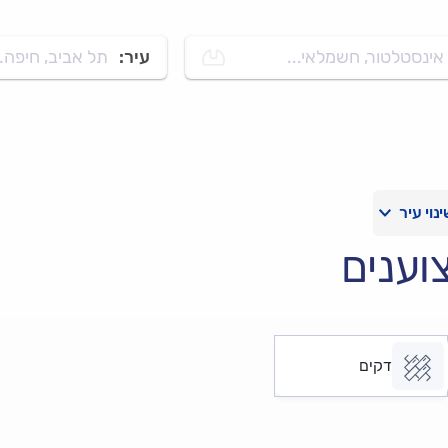
אינסטלטור, חשמלאי...
עיר:
תל אביב, חיפה..
וענים
דקים