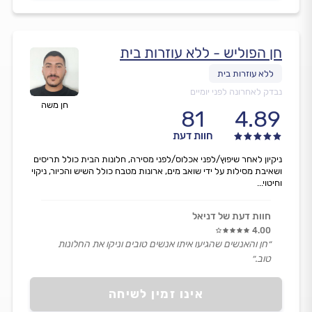
חן הפוליש - ללא עוזרות בית
נבדק לאחרונה לפני יומיים
חן משה
81
4.89
חוות דעת
ניקיון לאחר שיפוץ/לפני אכלוס/לפני מסירה, חלונות הבית כולל תריסים
ושאיבת מסילות על ידי שואב מים, ארונות מטבח כולל השיש והכיור, ניקוי
וחיטוי...
חוות דעת של דניאל
4.00
״חן והאנשים שהגיעו איתו אנשים טובים וניקו את החלונות
טוב.״
אינו זמין לשיחה