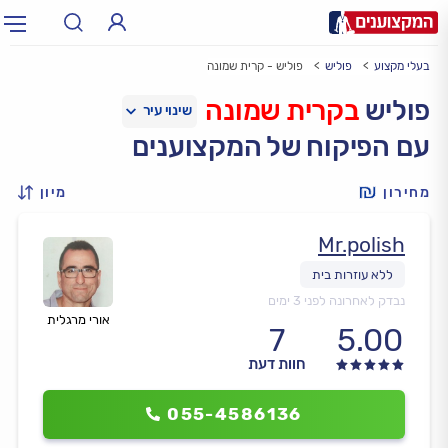
בעלי מקצוע
פוליש
פוליש - קרית שמונה
תחום:
אינסטלטור, חשמלאי…
תחום
פוליש
בקרית שמונה
עם הפיקוח של המקצוענים
עיר:
תל אביב, חיפה…
עיר
מחירון
מיון
Mr.polish
נבדק לאחרונה לפני 3 ימים
אורי מרגלית
7
5.00
חוות דעת
055-4586136