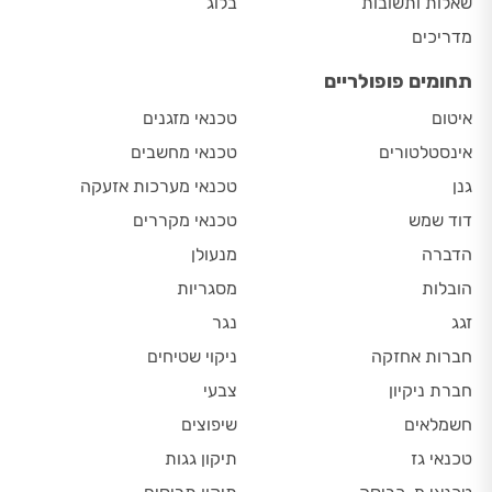
שאלות ותשובות
בלוג
מדריכים
תחומים פופולריים
איטום
טכנאי מזגנים
אינסטלטורים
טכנאי מחשבים
גנן
טכנאי מערכות אזעקה
דוד שמש
טכנאי מקררים
הדברה
מנעולן
הובלות
מסגריות
זגג
נגר
חברות אחזקה
ניקוי שטיחים
חברת ניקיון
צבעי
חשמלאים
שיפוצים
טכנאי גז
תיקון גגות