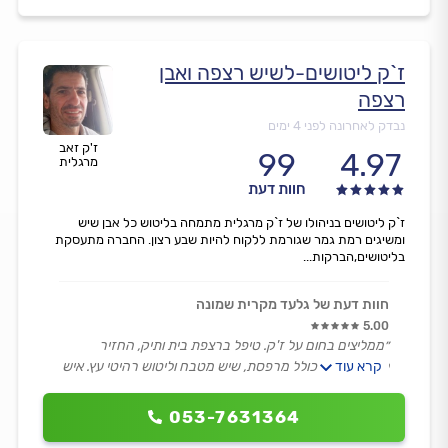
ז`ק ליטושים-לשיש רצפה ואבן
רצפה
נבדק לאחרונה לפני 4 ימים
ז'ק זאב
99
4.97
מרגלית
חוות דעת
ז`ק ליטושים בניהולו של ז`ק מרגלית מתמחה בליטוש כל אבן שיש
ומשיגים רמת גמר שגורמת ללקוח להיות שבע רצון. החברה מתעסקת
בליטושים,הברקות...
חוות דעת של גלעד מקרית שמונה
5.00
״ממליצים בחום על ז'ק. טיפל ברצפת בית ותיק, החזיר
קרא עוד
לרצפה חיים, כולל מרפסת, שיש מטבח וליטוש רהיטי עץ. איש
אמין, נחמד, אדיב ונמרץ.״
053-7631364