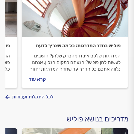
פוליש בחדר המדרגות: כל מה שצריך לדעת
פוליש
המדרגות שלכם איבדו מהברק שלהן? חושבים
הרצפה
לעשות להן פוליש? הגעתם למקום הנכון. אנחנו
פוליש
נלווה אתכם כל הדרך עד שחדר המדרגות יחזור
כל הד
להיות מבריק. מה חשוב לבדוק לפני שעושים
ויפה.
קרא עוד
פוליש וכמה זה עולה? כל התשובות לפניכם.
זה עו
לכל התקלות ועבודות
מדריכים בנושא פוליש