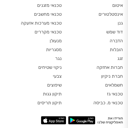
איטום
טכנאי מזגנים
אינסטלטורים
טכנאי מחשבים
גנן
טכנאי מערכות אזעקה
דוד שמש
טכנאי מקררים
הדברה
מנעולן
הובלות
מסגריות
זגג
נגר
חברות אחזקה
ניקוי שטיחים
חברת ניקיון
צבעי
חשמלאים
שיפוצים
טכנאי גז
תיקון גגות
טכנאי מ. כביסה
תיקון תריסים
הורידו את
האפליקציה שלנו