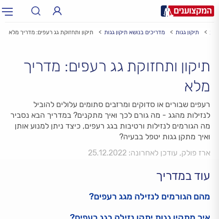
צוע
תיקון גגות
מדריכים בנושא תיקון גגות
תיקון ותחזוקת גג רעפים: מדריך מלא
תחום:
תחום
תיקון ותחזוקת גג רעפים: מדריך
עיר:
תל אביב, חיפה…
עיר
מלא
רעפים שבורים או סדוקים ומרזבים סתומים עלולים להוביל
לנזילות מהגג - מה גורם לכך ואיך מתקנים? במדריך הבא נסביר
מה הגורמים לנזילות ורטיבות בגג רעפים, כיצד ניתן למנוע אותן
ואיך מתקן גגות יטפל בבעיה?
ארז פולק, עודכן לאחרונה: 25.12.2022
עוד במדריך
מהם הגורמים לנזילה מגג רעפים?
איך מתקין גגות יתקן נזילה בגג רעפים?