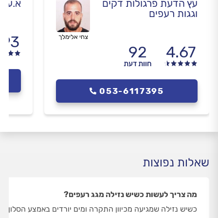
עץ הדעת פרגולות דקים
א.ע א
וגגות רעפים
.93
צחי אלימלך
92
4.67
חוות דעת
053-6117395
שאלות נפוצות
מה צריך לעשות כשיש נזילה מגג רעפים?
כשיש נזילה שמגיעה מכיוון התקרה ומים יורדים באמצע הסלון ו