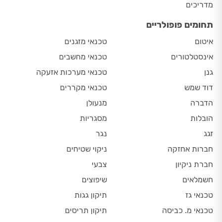
מדריכים
תחומים פופולריים
איטום
טכנאי מזגנים
אינסטלטורים
טכנאי מחשבים
גנן
טכנאי מערכות אזעקה
דוד שמש
טכנאי מקררים
הדברה
מנעולן
הובלות
מסגריות
זגג
נגר
חברות אחזקה
ניקוי שטיחים
חברת ניקיון
צבעי
חשמלאים
שיפוצים
טכנאי גז
תיקון גגות
טכנאי מ. כביסה
תיקון תריסים