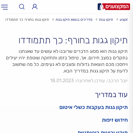
לי מקצוע
תיקון גגות
מדריכים בנושא תיקון גגות
תיקון גגות בחורף: כך תתמודדו
תחום:
תחום
תיקון גגות בחורף: כך תתמודדו
עיר:
תל אביב, חיפה…
עיר
תיקון גגות הוא מסוג הדברים שרובנו לא עושים עד שאנחנו
נתקלים במצב חירום. אך, טיפול בזמן ותחזוקה שוטפת יהיו יעילים
ויחסכו מכם הוצאות גדולות ומצבים לא נעימים. כל מה שחשוב
לדעת על תיקון גגות במדריך הבא.
יובל הרכבי, עודכן לאחרונה: 18.01.2023
עוד במדריך
תיקון גגות בעקבות כשלי איטום
חידוש זיפות
תיקון יריעות ביטומניות