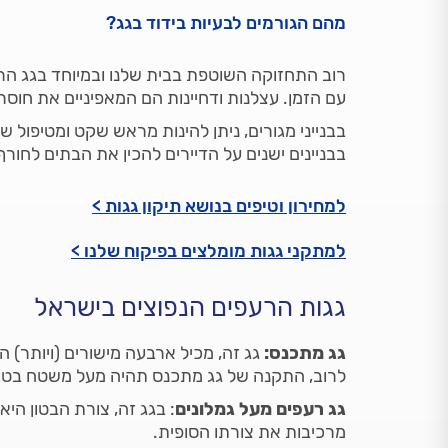
מהם הגורמים לבעיות בידוד בגג?
רוב התחזוקה השוטפת בבית שלנו ובמיוחד בגג ה
עם הזמן. עצלנות ודחיינות הם המאפיניים את חוסר 
בבנייני מגורים, ניתן להינות מראש שקט ומטיפול
בבניינים ישנים על הדיירים להכין את הבתים לחו
למחירון וטיפים בנושא תיקון גגות >
למתקני גגות מומלצים בפיקוח שלנו >
גגות הרעפים הנפוצים בישראל
גג מתכנס:
גג זה, מכיל ארבעה מישורים (ויותר) 
לרוב, התקנה של גג מתכנס תהיה מעל משטח בטון
גג רעפים מעל גמלונים
: בגג זה, צורת הבטון היא 
מרכיבות את צורתו הסופית.