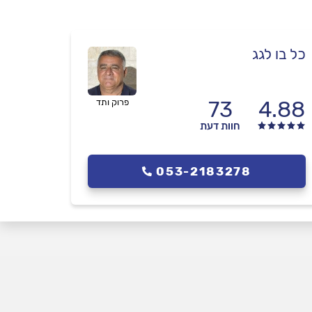
כל בו לגג
73
4.88
פרוק ותד
חוות דעת
053-2183278