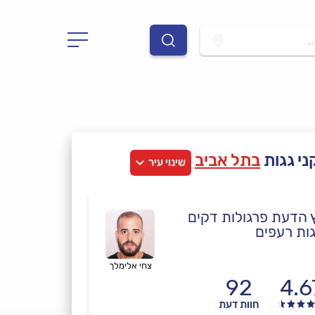
.
י גגות
בתל אביב
שינוי עיר
 הדעת פרגולות דקים
גות רעפים
צחי אלימלך
92
4.6
חוות דעת