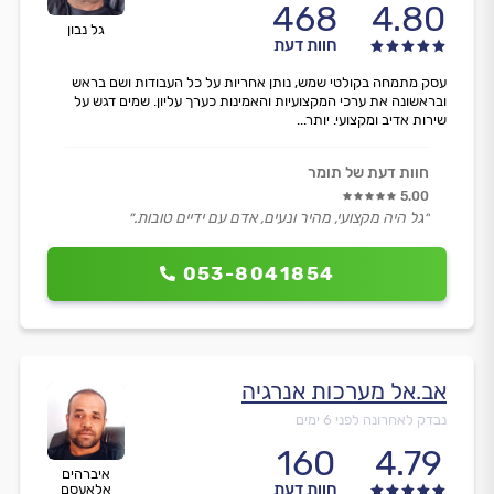
468
4.80
גל נבון
חוות דעת
עסק מתמחה בקולטי שמש, נותן אחריות על כל העבודות ושם בראש
ובראשונה את ערכי המקצועיות והאמינות כערך עליון. שמים דגש על
שירות אדיב ומקצועי. יותר...
חוות דעת של תומר
5.00
״גל היה מקצועי, מהיר ונעים, אדם עם ידיים טובות.״
053-8041854
אב.אל מערכות אנרגיה
נבדק לאחרונה לפני 6 ימים
160
4.79
איברהים
חוות דעת
אלאעסם