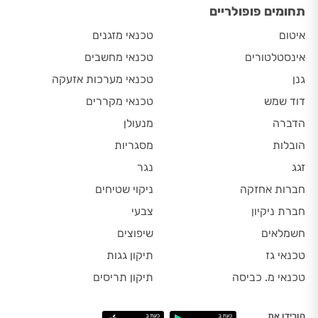
תחומים פופולריים
איטום
טכנאי מזגנים
אינסטלטורים
טכנאי מחשבים
גנן
טכנאי מערכות אזעקה
דוד שמש
טכנאי מקררים
הדברה
מנעולן
הובלות
מסגריות
זגג
נגר
חברות אחזקה
ניקוי שטיחים
חברת ניקיון
צבעי
חשמלאים
שיפוצים
טכנאי גז
תיקון גגות
טכנאי מ. כביסה
תיקון תריסים
הורידו את