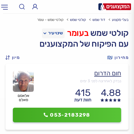
בעלי מקצוע
דוד שמש
קולטי שמש
קולטי שמש - עומר
תחום:
אינסטלטור, חשמלאי…
תחום
קולטי שמש
בעומר
עם הפיקוח של המקצוענים
עיר:
תל אביב, חיפה…
עיר
מחירון
מיון
חום הדרום
נבדק לאחרונה לפני 3 ימים
415
4.88
אלאסם
חוות דעת
סאלם
053-2183298