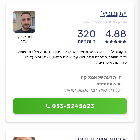
יעקובוביץ`
נבדק לאחרונה לפני 4 ימים
320
4.88
טל אוביץ
חוות דעת
יעקב
יעקובוביץ` דודי שמש מתמחים בהתקנה, תיקון ותחזוקה של דודי שמש
ודודי חשמל. החברה שמה דגש על שירות מקצועי ואמין ומציעה מגוון
פתרונות איכותיים...
חוות דעת של אנגליקה
5.00
״טל היה מאוד זמין, מקצועי ומהיר.״
053-5245623
א.מיזוג אוויר ודודים