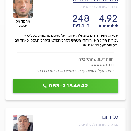
נבדק לאחרונה לפני 4 ימים
248
4.92
אחמד אל
חוות דעת
אעסם
א.מיזוג אוויר ודודים בהנהלת אחמד אל עאסם מתמחים בכל סוגי
עבודות מיזוג האוויר ודודי השמש לקהל הפרטי ולקהל העסקי כאחד עם
ותק של מעל 11 שנה. אנו...
חוות דעת שהתקבלה
5.00
״היה מעולה עשה עבודה ממש טובה. תודה רבה״
053-2184642
גל חום
נבדק לאחרונה לפני 3 ימים