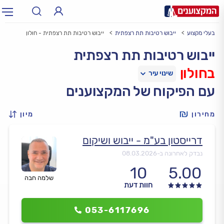
בעלי מקצוע
ייבוש רטיבות תת רצפתית
ייבוש רטיבות תת רצפתית - חולון
תחום:
אינסטלטור, חשמלאי…
תחום
ייבוש רטיבות תת רצפתית
בחולון
עיר:
תל אביב, חיפה…
עיר
עם הפיקוח של המקצוענים
מחירון
מיון
דרייסטון בע"מ - ייבוש ושיקום
נבדק לאחרונה ב-
08.03.2026
10
5.00
שלמה חבה
חוות דעת
053-6117696