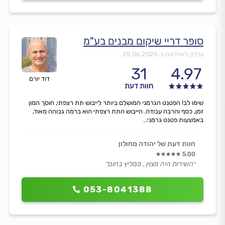
סופר דריי שיקום מבנים בע"מ
נבדק לאחרונה ב-
25.06.2026
31
4.97
דוד יורם
חוות דעת
שימו לב! הפטנט הגרמני המושלם ביותר לייבוש תת רצפתי, חוסך המון
זמן, כסף והרבה עבודה. הייבוש התת רצפתי הוא ברמה גבוהה מאוד,
באמצעות פטנט גרמני...
חוות דעת של יהודה מחולון
5.00
״השירות היה מצוין , ממליץ בחום״
053-8041388