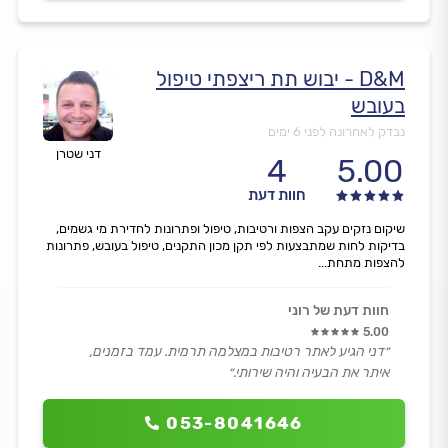
D&M - יבוש תת ריצפתי טיפול
בעובש
נבדק לאחרונה לפני 6 ימים
דני שטרן
4
5.00
חוות דעת
שיקום נזקים עקב הצפות ורטיבות, טיפול ופתרונות לחדירת מי גשמים,
בדיקות לחות שמתבצעות לפי תקן מכון התקנים, טיפול בעובש, פתרונות
להצפות מתחת...
חוות דעת של רוני
5.00
״דני הגיע לאתר רטיבות במצלמה תרמית. עמד בזמנים,
איתר את הבעיה והיה שירותי.״
053-8041646