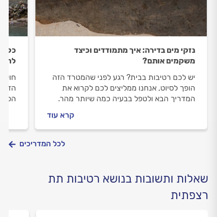
נזקי מים בדירה: איך מתמודדים וכיצד
כל מ
משקמים אותם?
לריצו
יש לכם רטיבות בבית? רגע לפני שהמטרד הזה
חושדי
הופך לסיוט, אנחנו ממליצים לכם לקרוא את
הזמן 
המדריך הבא ולטפל בבעיה כמה שיותר מהר.
הסימנ
הכלים
קרא עוד
של מק
איתור
נזקים
לכל המדריכים
שאלות ותשובות בנושא רטיבות תת
רצפתית