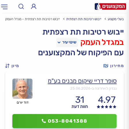
בעלי מקצוע
ייבוש רטיבות תת רצפתית
ייבוש רטיבות תת רצפתית - מגדל העמק
תחום:
אינסטלטור, חשמלאי…
תחום
ייבוש רטיבות תת רצפתית
במגדל העמק
עיר:
תל אביב, חיפה…
עיר
עם הפיקוח של המקצוענים
מחירון
מיון
סופר דריי שיקום מבנים בע"מ
נבדק לאחרונה ב-
25.06.2026
31
4.97
דוד יורם
חוות דעת
053-8041388