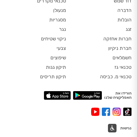
דוד שמש
טכנאי מקררים
הדברה
מנעולן
הובלות
מסגריות
זגג
נגר
חברות אחזקה
ניקוי שטיחים
חברת ניקיון
צבעי
חשמלאים
שיפוצים
טכנאי גז
תיקון גגות
טכנאי מ. כביסה
תיקון תריסים
הורידו את
האפליקציה שלנו
נגישות