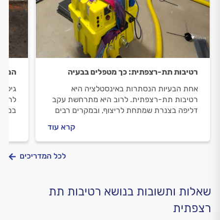
רטיבות תת-רצפתית: כך מטפלים בבעיה
המדרי
אחת הבעיות הנסתרות באינסטלציה היא
גילית
רטיבות תת-רצפתית. לרוב היא מתרחשת עקב
להניח
דליפה בצנרת שמתחת לריצוף, ובמקרים רבים
במדרי
קשה להבחין בבעיה עד שהיא צצה וצפה על פני
תת-רצ
קרא עוד
השטח. כך תאבחנו ותטפלו ברטיבות
תת-רצ
תת-רצפתית
לכל המדריכים
שאלות ותשובות בנושא רטיבות תת
רצפתית