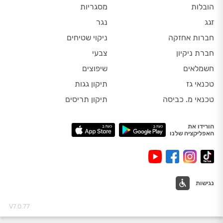
הובלות
מסגריות
זגג
נגר
חברות אחזקה
ניקוי שטיחים
חברת ניקיון
צבעי
חשמלאים
שיפוצים
טכנאי גז
תיקון גגות
טכנאי מ. כביסה
תיקון תריסים
הורידו את
האפליקציה שלנו
נגישות
V7.0.77