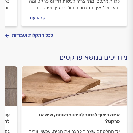
ללוות אתכם. מתי צריך לעשות חידוש פרקט ומה
כאן כ
הוא כולל, איך מתנהלים מול מתקין הפרקטים
הפרקט
וכמה עולה חידוש פרקט? כל התשובות לפניכם.
איך מ
קרא עוד
לפניכ
לכל התקלות ועבודות
מדריכים בנושא פרקטים
איזה ריצוף לבחור לבית: מרצפות, שיש או
עושים
פרקט?
להרו
אז החלטתם שצריך לרצף את הבית, עכשיו צריך
גם חו