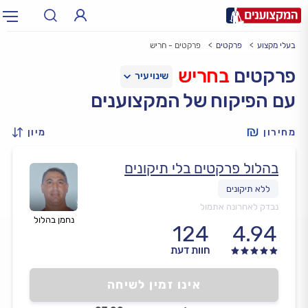
בעלי מקצוע
פרקטים
פרקטים - חריש
תחום:
אינסטלטור, חשמלאי…
תחום
פרקטים
בחריש
עם הפיקוח של המקצוענים
עיר:
תל אביב, חיפה…
עיר
מחירון
מיון
בהלול פרקטים בלי תיקונים
נבדק לאחרונה אתמול
נחמן בהלול
124
4.94
חוות דעת
אינו זמין לשיחה