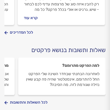
רק להבין איזה סוג של מרצפות עדיף לכם לבחור
הפרקט
- שיש, גרניט או אולי בכלל פרקט? כל מה
עובש.
שאתם צריכים לדעת על רצפות ולא ידעתם את
ניקוי
קרא עוד
מי לשאול
אלו ט
לכל המדריכים
שאלות ותשובות בנושא פרקטים
למה הפרקט מתרומם?
מה זה
לאחרונה הבחנתי שבחדר השינה שלי הפרקט
אני ר
החל להתרומם. אינסטלטור שהיה פה קבע שאין
שלאחר
נזילה שגורמת לזה. מה הסיבה?
והאם 
לכל השאלות והתשובות