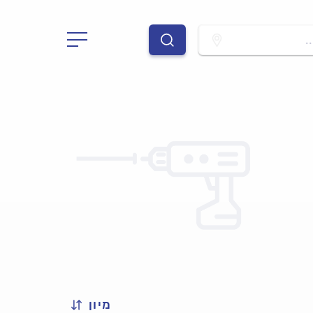
.
מיון