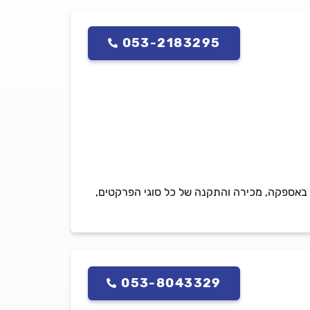
053-2183295
 גולדה פרקטים ושטיחים בע'מ מנוהלת ע'י אברהם גולדה חברתנו מתמחה מעל 40 שנה באספקה, מכירה והתקנה של כל סוגי הפרקטים,
053-8043329