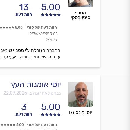
13
5.00
מטביי
חוות דעת
סיניאבסקי
חוות דעת של קורין
5.00
״היה שרותי ואדיב.
מומלץ.״
החברה מנוהלת ע'י מטביי שינאבס
עבודה. שירותי הכוונה וייעוץ ע
יוסי אומנות העץ
נבדק לאחרונה ב-
22.07.2026
3
5.00
יוסי מונסונגו
חוות דעת
חוות דעת של אורי
5.00