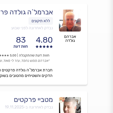
אברמל`ה גולדה פר
נבדק לאחרונה לפני שבוע
אברהם
83
4.80
גולדה
חוות דעת
חוות דעת שהתקבלה
5.00
״אברהם ממש נחמד, עזר לי מאוד, שי
הדקים והשטיחים מהטובים בשוק.
מטביי פרקטים
נבדק לאחרונה ב-
19.11.2025