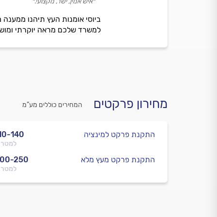
״איש אמין, ישר, מקצועי.״
ביוסי אומנות העץ תיהנו ממענה מ
למשרד שלכם מראה יוקרתי ומוש
מחירון פרקטים
המחירים כוללים מע”מ
התקנת פרקט למינציה
10-140
למטר 
התקנת פרקט מעץ מלא
200-250
למטר 