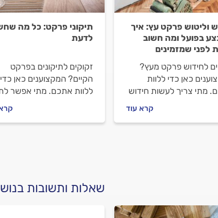
ש וליטוש פרקט עץ: איך
תיקוני פרקט: כל מה שחש
ע בפועל ומה חשוב
לדעת
 לפני שמזמינים
ים לחידוש פרקט מעץ?
זקוקים לתיקונים בפרקט
ענים כאן כדי ללוות
הקיים? המקצוענים כאן כדי
. מתי צריך לעשות חידוש
ללוות אתכם. מתי אפשר לת
ומה הוא כולל, איך
לבד את הפרקט, מתי מומלץ
קרא עוד
קרא 
לים מול מתקין הפרקטים
להיעזר בבעל מקצוע כולל, א
 עולה חידוש פרקט? כל
מתנהלים מול וכמה זה יעלה
בות לפניכם.
כל התשובות לפניכם.
שאלות ותשובות בנוש