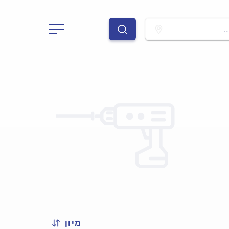
.
מיון