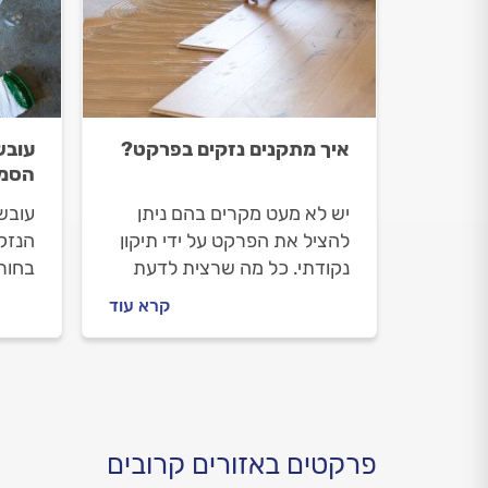
איך מתקנים נזקים בפרקט?
עובש
הסמו
יש לא מעט מקרים בהם ניתן
עובש
להציל את הפרקט על ידי תיקון
הנזק
נקודתי. כל מה שרצית לדעת
בחור
על נזקים לפרקט, על אפשרויות
הפאנ
קרא עוד
התיקון ועל העלויות, בשורות
ונפי
הבאות.
כבר 
לזהות
ומתי 
פרקטים באזורים קרובים