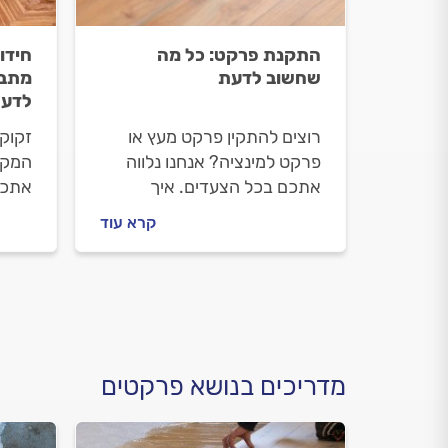
התקנת פרקט: כל מה
חידו
שחשוב לדעת
מתבצ
לדעת
רוצים להתקין פרקט מעץ או
זקוק
פרקט למינציה? אנחנו נלווה
המקצו
אתכם בכל הצעדים. איך
אתכם
בוחרים פרקט, מה חשוב לבדוק
פרקט 
קרא עוד
עם מתקין הפרקטים וכמה זה
מתנה
יעלה לכם? התשובות לפניכם.
וכמה
התשו
מדריכים בנושא פרקטים