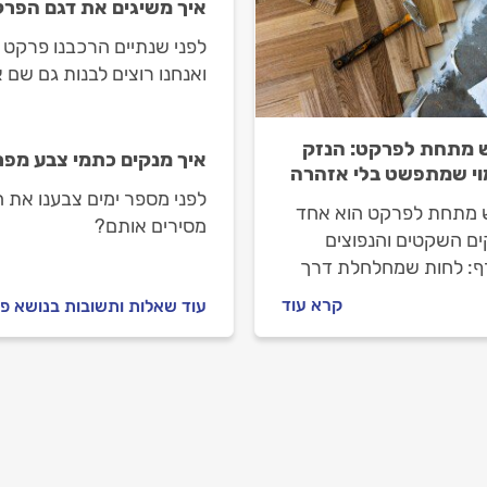
איך משיגים את דגם הפרק
לפני שנתיים הרכבנו פרקט ב
ואנחנו רוצים לבנות גם שם א
את אותו הדגם שכבר יש לי ב
 מתחת לפרקט: הנזק
איך מנקים כתמי צבע מפ
י שמתפשט בלי אזהרה
לפני מספר ימים צבענו את 
 מתחת לפרקט הוא אחד
מסירים אותם?
ים השקטים והנפוצים
ף: לחות שמחלחלת דרך
לים, טעויות התקנה
קרא עוד
עוד שאלות ותשובות בנושא פ
חות שמופיעה רק כשהמצב
חמור. מדריך שמסביר איך
 בזמן, מה גורם לתופעה
אין ברירה אלא לפרק.