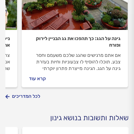
גינה על הגג: כך תהפכו את גג הבניין לירוק
ניכוש
ופורח
את ז
אם אתם מרגישים שהגג שלכם משעמם וחסר
צריכי
צבע, תוכלו להוסיף לו צבעוניות וחיות בעזרת
אנחנו
גינה על הגג. הגינה מייצרת פתרון יוקרתי
שחשוב
והופכת את הגג למקום שכייף להיות בו ולטפח
קרא עוד
אותו. המיקום של הגינה משונה אך, עם תכנון
נכון ובחירות נכונות תוכלו לטפח בגג את גינת
החלומות שלכם.
לכל המדריכים
שאלות ותשובות בנושא גינון