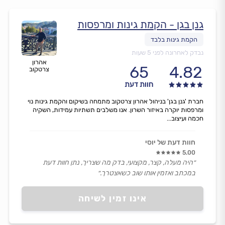
גנן בגן - הקמת גינות ומרפסות
נבדק לאחרונה לפני 5 שעות
אהרון
65
4.82
צרטקוב
חוות דעת
חברת 'גנן בגן' בניהול אהרון צרטקוב מתמחה בשיקום והקמת גינות נוי
ומרפסות יוקרה באיזור השרון. אנו משלבים תשתיות עמידות, השקיה
חכמה ועיצוב...
חוות דעת של יוסי
5.00
״היה מעלה, קצר, מקצועי, בדק מה שצריך, נתן חוות דעת
במכתב ואזמין אותו שוב כשאצטרך.״
אינו זמין לשיחה