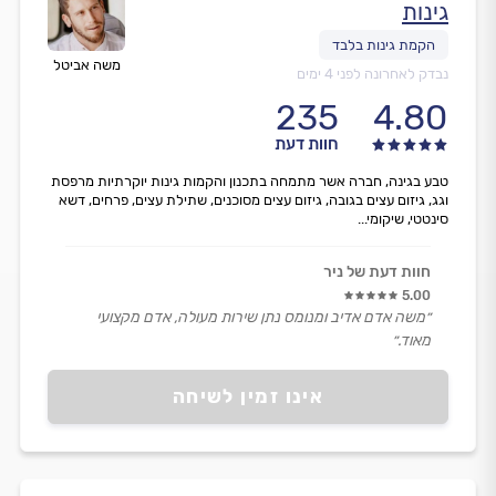
גינות
משה אביטל
נבדק לאחרונה לפני 4 ימים
235
4.80
חוות דעת
טבע בגינה, חברה אשר מתמחה בתכנון והקמות גינות יוקרתיות מרפסת
וגג, גיזום עצים בגובה, גיזום עצים מסוכנים, שתילת עצים, פרחים, דשא
סינטטי, שיקומי...
חוות דעת של ניר
5.00
״משה אדם אדיב ומנומס נתן שירות מעולה, אדם מקצועי
מאוד.״
אינו זמין לשיחה