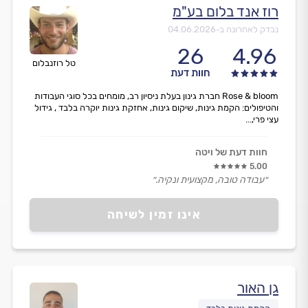
רוז אנד בלום בע"מ
נבדק לאחרונה ב-
04.06.2026
26
4.96
טל רוזנבלום
חוות דעת
Rose & bloom חברת גינון בעלת ניסיון רב, מומחים בכל סוגי העבודות
והטיפולים: הקמת גינות, שיקום גינות, אחזקת גינות יוקרה בלבד , גידול
עצי פרי,...
חוות דעת של ויטה
5.00
״עבודה טובה, מקצועית ונקיה.״
אינו זמין לשיחה
גן האור