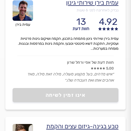
עמית בירן שירותי גינון
נבדק לאחרונה לפני 6 שעות
13
4.92
עמית בירן
חוות דעת
עמית בירן שירותי גינון מתמחה בתכנון, הקמה ושיקום גינות פרטיות
ועסקיות, התקנת דשא סינטטי וטבעי, והקמת גינות במרפסות ובגגות.
מומחה במערכות...
חוות דעת של אפי ורחל שרון
5.00
״איש מדהים, בעל מקצוע מעולה, מילה זאת מילה, מאד
אוהבים אותו ואת העבודה שלו.״
אינו זמין לשיחה
טבע בגינה-גיזום עצים והקמת