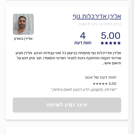
אלירן אדירכלות נוף
נבדק לאחרונה לפני 8 שעות
4
5.00
אלירן בוארון
חוות דעת
אלירן אדריכלות נוף מתמחה בביצוע כל סוגי עבודות הגינון. אלירן מציע
שירותי הקמה ותחזוקת גינות למגזר הפרטי והמוסדי, תוך מתן דגש על
תיאום אישי...
חוות דעת של אגם
5.00
״שירותי, מקצוען, יודע לבצע תאום ציפיות.״
אינו זמין לשיחה