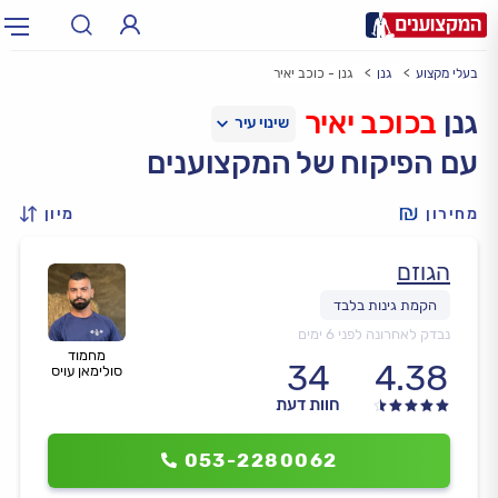
בעלי מקצוע
גנן
גנן - כוכב יאיר
תחום:
אינסטלטור, חשמלאי…
תחום
גנן
בכוכב יאיר
עם הפיקוח של המקצוענים
עיר:
תל אביב, חיפה…
עיר
מחירון
מיון
הגוזם
נבדק לאחרונה לפני 6 ימים
מחמוד
34
4.38
סולימאן עויס
חוות דעת
053-2280062