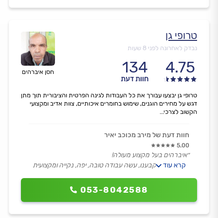
טרופי גן
נבדק לאחרונה לפני 8 שעות
134
4.75
חסן איברהים
חוות דעת
טרופי גן יבצעו עבורך את כל העבודות לגינה הפרטית והציבורית תוך מתן
דגש על מחירים הוגנים, שימוש בחומרים איכותיים, צוות אדיב ומקצועי
הקשוב לצרכי...
חוות דעת של מירב מכוכב יאיר
5.00
״איברהים בעל מקצוע מעולה!
קרא עוד
הגיע בזמן שקבענו, עשה עבודה טובה, יפה, נקייה ומקצועית
וגבה מחיר הוגן, אני ממליצה.״
053-8042588