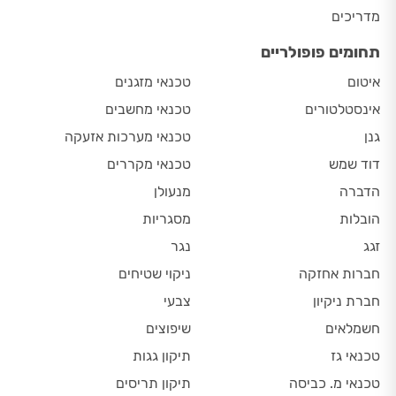
מדריכים
תחומים פופולריים
איטום
טכנאי מזגנים
אינסטלטורים
טכנאי מחשבים
גנן
טכנאי מערכות אזעקה
דוד שמש
טכנאי מקררים
הדברה
מנעולן
הובלות
מסגריות
זגג
נגר
חברות אחזקה
ניקוי שטיחים
חברת ניקיון
צבעי
חשמלאים
שיפוצים
טכנאי גז
תיקון גגות
טכנאי מ. כביסה
תיקון תריסים