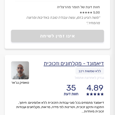
חוות דעת של תומר מהרצליה
5.00
״משה הגיע בזמן, עשה עבודה טובה באדיבות ומרוצה
מהמחיר.״
אינו זמין לשיחה
דיאמונד - מקלחונים וזכוכית
נבדק לאחרונה אתמול
טאופיק נג'אר
35
4.89
חוות דעת
דיאמונד מתמחים בכל סוגי עבודות הזכוכית ללא אלומיניום: חיתוך,
התקנה ותיקון זכוכית, ויטרינות לפי מידה, מראות, מקלחונים ועבודות
זכוכית מיוחדות...