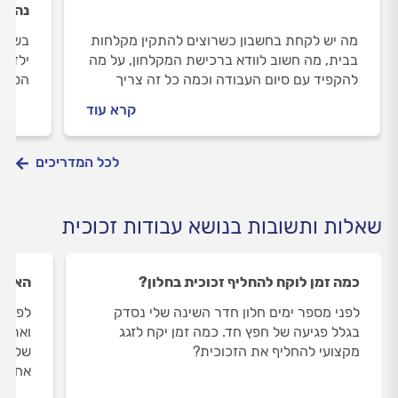
נהנים
מה יש לקחת בחשבון כשרוצים להתקין מקלחות
בשנה 
בבית, מה חשוב לוודא ברכישת המקלחון, על מה
ילדים
להקפיד עם סיום העבודה וכמה כל זה צריך
הסתיי
לעלות? הכל על התקנת מקלחונים.
מקרים
קרא עוד
הרווח
אסונו
לבית 
לכל המדריכים
שאלות ותשובות בנושא עבודות זכוכית
כמה זמן לוקח להחליף זכוכית בחלון?
האם י
לפני מספר ימים חלון חדר השינה שלי נסדק
לפני 
בגלל פגיעה של חפץ חד. כמה זמן יקח לזגג
ואתמו
מקצועי להחליף את הזכוכית?
של כד
אחריו