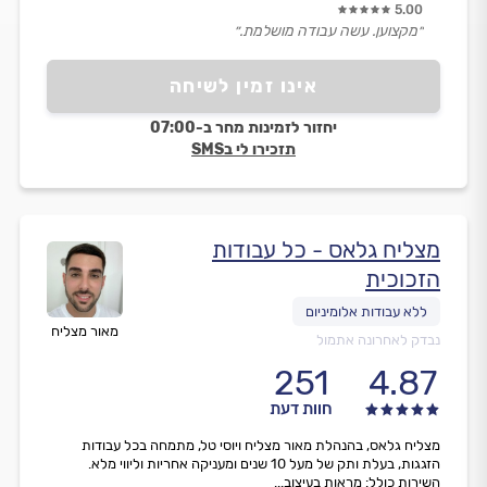
5.00
״מקצוען. עשה עבודה מושלמת.״
אינו זמין לשיחה
יחזור לזמינות מחר ב-07:00
תזכירו לי בSMS
מצליח גלאס - כל עבודות
הזכוכית
מאור מצליח
נבדק לאחרונה אתמול
251
4.87
חוות דעת
מצליח גלאס, בהנהלת מאור מצליח ויוסי טל, מתמחה בכל עבודות
הזגגות, בעלת ותק של מעל 10 שנים ומעניקה אחריות וליווי מלא.
השירות כולל: מראות בעיצוב...