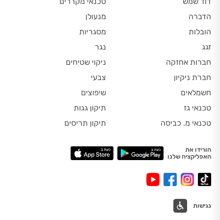
דוד שמש
טכנאי מקררים
הדברה
מנעולן
הובלות
מסגריות
זגג
נגר
חברות אחזקה
ניקוי שטיחים
חברת ניקיון
צבעי
חשמלאים
שיפוצים
טכנאי גז
תיקון גגות
טכנאי מ. כביסה
תיקון תריסים
הורידו את
האפליקציה שלנו
נגישות