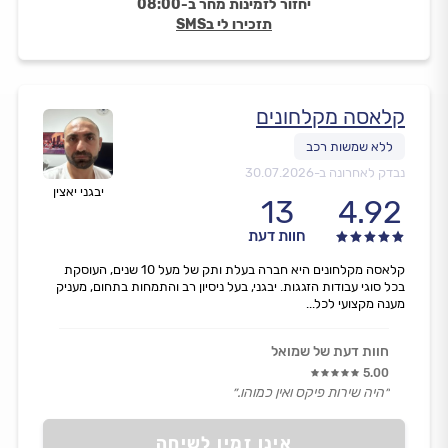
יחזור לזמינות מחר ב-08:00
תזכירו לי בSMS
קלאסה מקלחונים
נבדק לאחרונה ב-
30.07.2026
יבגני יאצין
13
4.92
חוות דעת
קלאסה מקלחונים היא חברה בעלת ותק של מעל 10 שנים, העוסקת
בכל סוגי עבודות הזגגות. יבגני, בעל ניסיון רב והתמחות בתחום, מעניק
מענה מקצועי לכל...
חוות דעת של שמואל
5.00
״היה שירות פיקס ואין כמוהו.״
אינו זמין לשיחה