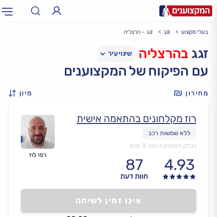
בעלי מקצוע
זגג
זגג - הרצליה
תחום:
אינסטלטור, חשמלאי…
תחום
זגג
בהרצליה
עם הפיקוח של המקצוענים
עיר:
תל אביב, חיפה…
עיר
מחירון
מיון
רוז מקלחונים בהתאמה אישית
נבדק לאחרונה לפני 3 ימים
רמי לוז
87
4.93
חוות דעת
אינו זמין לשיחה