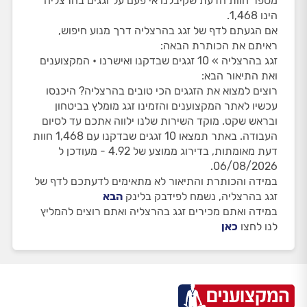
מספר חוות הדעת שקיבלנו אי פעם על זגגים בהרצליה
הינו 1,468.
אם הגעתם לדף של זגג בהרצליה דרך מנוע חיפוש,
ראיתם את הכותרת הבאה:
זגג בהרצליה » 10 זגגים שבדקנו ואישרנו • המקצוענים
ואת התיאור הבא:
רוצים למצוא את הזגגים הכי טובים בהרצליה? היכנסו
עכשיו לאתר המקצוענים והזמינו זגג מומלץ בביטחון
ובראש שקט. מוקד השירות שלנו ילווה אתכם עד לסיום
העבודה. באתר תמצאו 10 זגגים שבדקנו עם 1,468 חוות
דעת מאומתות, בדירוג ממוצע של 4.92 - מעודכן ל
06/08/2026.
במידה והכותרת והתיאור לא מתאימים לדעתכם לדף של
זגג בהרצליה, נשמח לפידבק בלינק
הבא
במידה ואתם מכירים זגג בהרצליה ואתם רוצים להמליץ
לנו לחצו
כאן