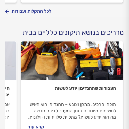
לכל התקלות ועבודות
מדריכים בנושא תיקונים כלליים בבית
העבודות שההנדימן יודע לעשות
חידוש
יכול 
תולה, מרכיב, מתקן וצובע – ההנדימן הוא האיש
אם הש
למשימות מיוחדות בזמן המעבר לדירה חדשה.
בתקרה
מה הוא יודע לעשות? מתליית טלוויזיות ו-וילונות,
היא ה
הרכבת רהיטים וארונות ועד תיקוני צבע
התפקי
קרא עוד