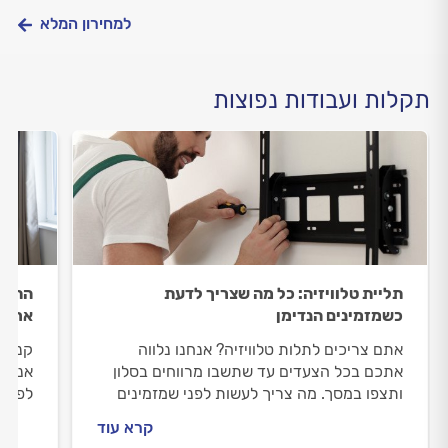
למחירון המלא
תקלות ועבודות נפוצות
תליית טלוויזיה: כל מה שצריך לדעת
התקנת
כשמזמינים הנדימן
ארון 
אתם צריכים לתלות טלוויזיה? אנחנו נלווה
קניתם
אתכם בכל הצעדים עד שתשבו מרווחים בסלון
אנו נ
ותצפו במסך. מה צריך לעשות לפני שמזמינים
לפני 
הנדימן, איך מתנהלים מולו וכמה תליית טלוויזיה
וכמה 
קרא עוד
עולה? כל התשובות בפנים.
עבורכ