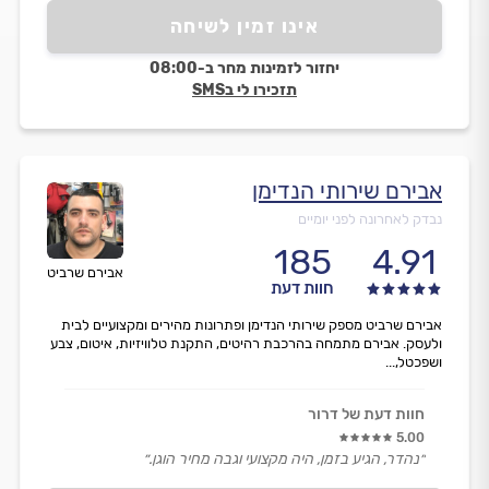
אינו זמין לשיחה
יחזור לזמינות מחר ב-08:00
תזכירו לי בSMS
אבירם שירותי הנדימן
נבדק לאחרונה לפני יומיים
185
4.91
אבירם שרביט
חוות דעת
אבירם שרביט מספק שירותי הנדימן ופתרונות מהירים ומקצועיים לבית
ולעסק. אבירם מתמחה בהרכבת רהיטים, התקנת טלוויזיות, איטום, צבע
ושפכטל,...
חוות דעת של דרור
5.00
״נהדר, הגיע בזמן, היה מקצועי וגבה מחיר הוגן.״