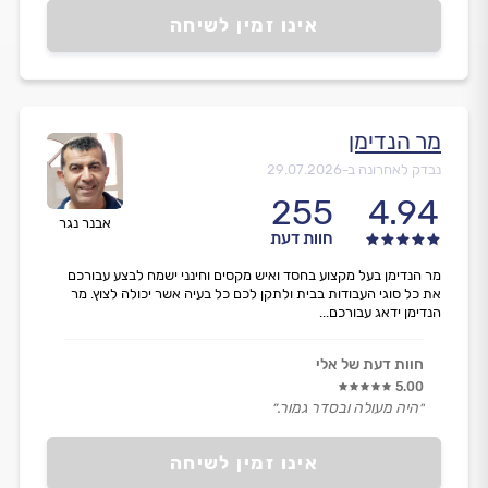
אינו זמין לשיחה
מר הנדימן
נבדק לאחרונה ב-
29.07.2026
255
4.94
אבנר נגר
חוות דעת
מר הנדימן בעל מקצוע בחסד ואיש מקסים וחינני ישמח לבצע עבורכם
את כל סוגי העבודות בבית ולתקן לכם כל בעיה אשר יכולה לצוץ. מר
הנדימן ידאג עבורכם...
חוות דעת של אלי
5.00
״היה מעולה ובסדר גמור.״
אינו זמין לשיחה