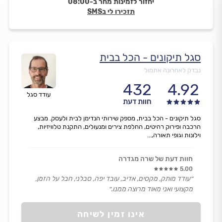
יחזור לזמינות מחר ב-08:00
תזכירו לי בSMS
סגל תיקונים - הכל בבית
נבדק לאחרונה אתמול
432
4.92
עודד סגל
חוות דעת
סגל תיקונים - הכל בבית, מספק שירותי הנדימן לבית ולעסק. מבצע
הרכבה ופירוק רהיטים, החלפת צירים ומנעולים, התקנת טלוויזיות,
וילונות וגופי תאורה,...
חוות דעת של שרה מגדרה
5.00
״עודד מותק, מקסים, אדיב, עובד יפה, סבלני, חבל על הזמן,
מקצועי ואני מאוד מרוצה ממנו.״
אינו זמין לשיחה