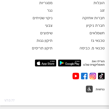
הובלות
מסגריות
זגג
נגר
חברות אחזקה
ניקוי שטיחים
חברת ניקיון
צבעי
חשמלאים
שיפוצים
טכנאי גז
תיקון גגות
טכנאי מ. כביסה
תיקון תריסים
הורידו את
האפליקציה שלנו
נגישות
V7.0.77