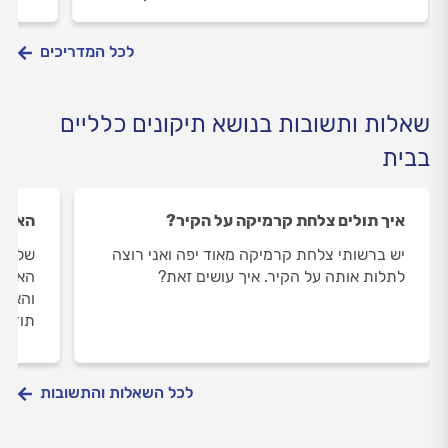
ודלתות, וגם: מה חשוב לבדוק לפני שמזמינים
לחדש 
הנדימן מקצועי וכמה עולה להזמין הנדימן
הרובה
מקצועי?
לכל המדריכים
שאלות ותשובות בנושא תיקונים כלליים
בבית
איך תולים צלחת קרמיקה על הקיר?
האם נ
יש ברשותי צלחת קרמיקה מאוד יפה ואני רוצה
שלום, 
לתלות אותה על הקיר. איך עושים זאת?
האם ז
והאם 
תודה
לכל השאלות והתשובות