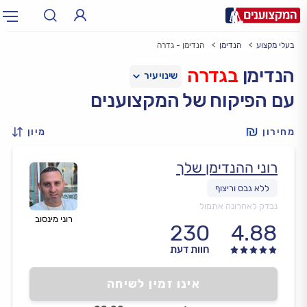
בעלי מקצוע
הנדימן
הנדימן - גדרה
תחום:
אינסטלטור, חשמלאי…
תחום
הנדימן
בגדרה
עם הפיקוח של המקצוענים
עיר:
תל אביב, חיפה…
עיר
מחירון
מיון
רוני ההנדימן שלך
נבדק לאחרונה אתמול
רוני מינסוב
230
4.88
חוות דעת
אינו זמין לשיחה