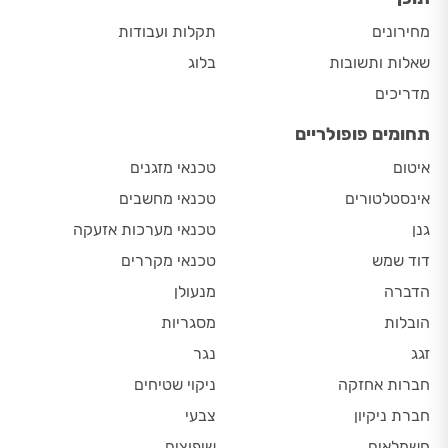
מחירונים
תקלות ועבודות
שאלות ותשובות
בלוג
מדריכים
תחומים פופולריים
איטום
טכנאי מזגנים
אינסטלטורים
טכנאי מחשבים
גנן
טכנאי מערכות אזעקה
דוד שמש
טכנאי מקררים
הדברה
מנעולן
הובלות
מסגריות
זגג
נגר
חברות אחזקה
ניקוי שטיחים
חברת ניקיון
צבעי
חשמלאים
שיפוצים