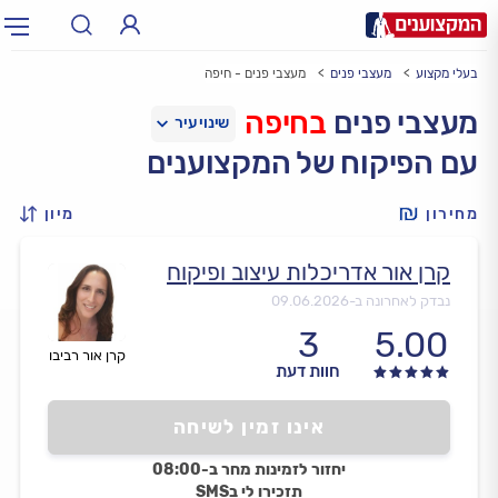
בעלי מקצוע
מעצבי פנים
מעצבי פנים - חיפה
תחום:
אינסטלטור, חשמלאי…
תחום
מעצבי פנים
בחיפה
עם הפיקוח של המקצוענים
עיר:
תל אביב, חיפה…
עיר
מחירון
מיון
קרן אור אדריכלות עיצוב ופיקוח
נבדק לאחרונה ב-
09.06.2026
3
5.00
קרן אור רביבו
חוות דעת
אינו זמין לשיחה
יחזור לזמינות מחר ב-08:00
תזכירו לי בSMS