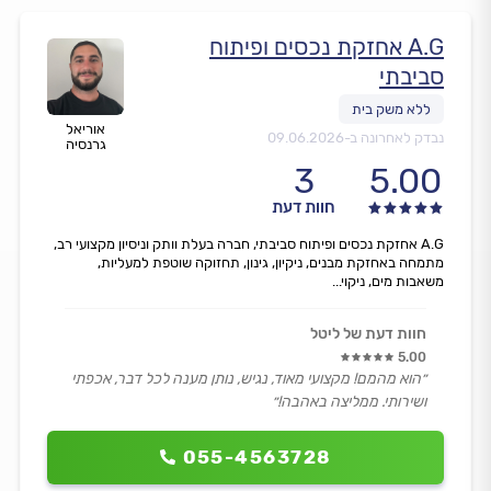
A.G אחזקת נכסים ופיתוח
סביבתי
אוריאל
נבדק לאחרונה ב-
09.06.2026
גרנסיה
3
5.00
חוות דעת
A.G אחזקת נכסים ופיתוח סביבתי, חברה בעלת וותק וניסיון מקצועי רב,
מתמחה באחזקת מבנים, ניקיון, גינון, תחזוקה שוטפת למעליות,
משאבות מים, ניקוי...
חוות דעת של ליטל
5.00
״הוא מהמם! מקצועי מאוד, נגיש, נותן מענה לכל דבר, אכפתי
ושירותי. ממליצה באהבה!״
055-4563728