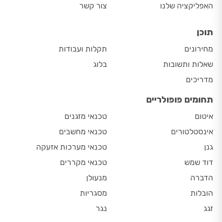
האפליקציה שלנו
צור קשר
תוכן
מחירונים
תקלות ועבודות
שאלות ותשובות
בלוג
מדריכים
תחומים פופולריים
איטום
טכנאי מזגנים
אינסטלטורים
טכנאי מחשבים
גנן
טכנאי מערכות אזעקה
דוד שמש
טכנאי מקררים
הדברה
מנעולן
הובלות
מסגריות
זגג
נגר