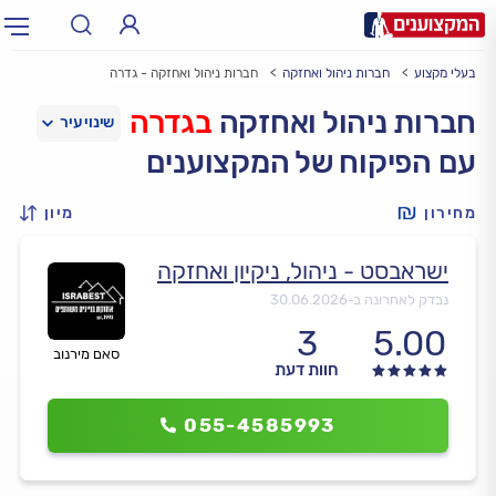
בעלי מקצוע
חברות ניהול ואחזקה
חברות ניהול ואחזקה - גדרה
תחום:
אינסטלטור, חשמלאי…
תחום
חברות ניהול ואחזקה
בגדרה
עם הפיקוח של המקצוענים
עיר:
תל אביב, חיפה…
עיר
מחירון
מיון
ישראבסט - ניהול, ניקיון ואחזקה
נבדק לאחרונה ב-
30.06.2026
3
5.00
סאם מירנוב
חוות דעת
055-4585993