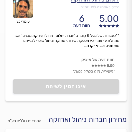
נבדק לאחרונה לפני יומיים
6
5.00
עומרי כץ
חוות דעת
**לעבודות של מעל 8 קומות. 'חברת יהלום- ניהול ואחזקת מבנים' אשר
מנוהלת ע'י עמרי כץ מספקת שירותי אחזקה וניהול שוטף לבניינים
משותפים ולבתי יוקרה...
חוות דעת של איציק
5.00
״השירות היה בסדר גמור.״
אינו זמין לשיחה
מחירון חברות ניהול ואחזקה
המחירים כוללים מע”מ