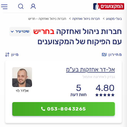
בעלי מקצוע
חברות ניהול ואחזקה
חברות ניהול ואחזקה - חריש
תחום:
אינסטלטור, חשמלאי…
תחום
חברות ניהול ואחזקה
בחריש
עם הפיקוח של המקצוענים
עיר:
תל אביב, חיפה…
עיר
מחירון
מיון
אל-דר אחזקות בע"מ
נבדק לאחרונה אתמול
5
4.80
אלדר לוי
חוות דעת
053-8043265