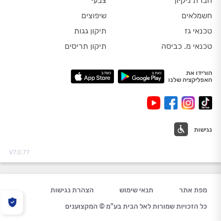
חברת ניקיון
צבעי
חשמלאים
שיפוצים
טכנאי גז
תיקון גגות
טכנאי מ. כביסה
תיקון תריסים
הורידו את
האפליקציה שלנו
נגישות
V7.0.77
מפת אתר
תנאי שימוש
הצהרת נגישות
כל הזכויות שמורות לאל הבית בע"מ © המקצוענים