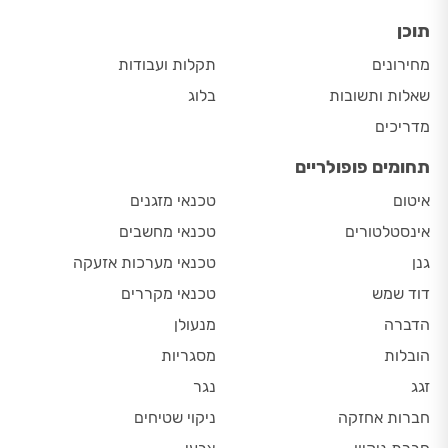
תוכן
מחירונים
תקלות ועבודות
שאלות ותשובות
בלוג
מדריכים
תחומים פופולריים
איטום
טכנאי מזגנים
אינסטלטורים
טכנאי מחשבים
גנן
טכנאי מערכות אזעקה
דוד שמש
טכנאי מקררים
הדברה
מנעולן
הובלות
מסגריות
זגג
נגר
חברות אחזקה
ניקוי שטיחים