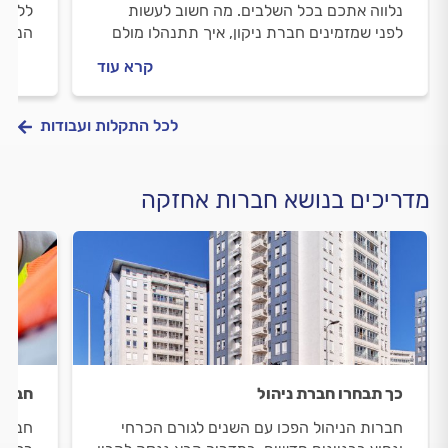
נלווה אתכם בכל השלבים. מה חשוב לעשות
ללוות
לפני שמזמינים חברת ניקון, איך תתנהלו מולם
הנפוצ
וכמה עולה ניקיון אחרי שריפה? ריכזנו עבורכם
והאחז
קרא עוד
את כל המידע.
לכם? 
לכל התקלות ועבודות
מדריכים בנושא חברות אחזקה
כך תבחרו חברת ניהול
חברת 
חברות הניהול הפכו עם השנים לגורם הכרחי
חברות