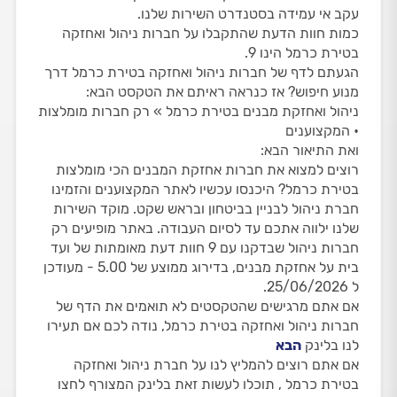
עקב אי עמידה בסטנדרט השירות שלנו.
כמות חוות הדעת שהתקבלו על חברות ניהול ואחזקה
בטירת כרמל הינו 9.
הגעתם לדף של חברות ניהול ואחזקה בטירת כרמל דרך
מנוע חיפוש? אז כנראה ראיתם את הטקסט הבא:
ניהול ואחזקת מבנים בטירת כרמל » רק חברות מומלצות
• המקצוענים
ואת התיאור הבא:
רוצים למצוא את חברות אחזקת המבנים הכי מומלצות
בטירת כרמל? היכנסו עכשיו לאתר המקצוענים והזמינו
חברת ניהול לבניין בביטחון ובראש שקט. מוקד השירות
שלנו ילווה אתכם עד לסיום העבודה. באתר מופיעים רק
חברות ניהול שבדקנו עם 9 חוות דעת מאומתות של ועד
בית על אחזקת מבנים, בדירוג ממוצע של 5.00 - מעודכן
ל 25/06/2026.
אם אתם מרגישים שהטקסטים לא תואמים את הדף של
חברות ניהול ואחזקה בטירת כרמל, נודה לכם אם תעירו
לנו בלינק
הבא
אם אתם רוצים להמליץ לנו על חברת ניהול ואחזקה
בטירת כרמל , תוכלו לעשות זאת בלינק המצורף לחצו