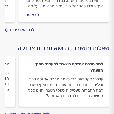
ונחוץ בבניינים חדשים. במדריך הבא ננסה להבין
רבים 
איך תוכלו להתנהל מולן, מי בוחר אותן, ועל מה
בצורה
חשוב להקפיד לפני שחותמים על חוזה.
ולהבט
קרא עוד
החברה
מעריך
לכל המדריכים
שאלות ותשובות בנושא חברות אחזקה
למה חברת אחזקה רשאית להעסיק ספקי
איך ב
משנה?
בעוד 
חדש ו
עשיתי סקר שוק כדי לאתר חברת אחזקה לבניין,
תוכלו 
וגיליתי שהרבה חברות עובדות עם ספקי משנה.
פרמטר
למה החברות מעסיקות ספקי משנה והאם ספקי
המשנה מחויבים לחברות האחזקה?