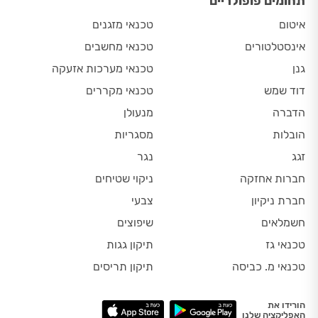
תחומים פופולריים
איטום
טכנאי מזגנים
אינסטלטורים
טכנאי מחשבים
גנן
טכנאי מערכות אזעקה
דוד שמש
טכנאי מקררים
הדברה
מנעולן
הובלות
מסגריות
זגג
נגר
חברות אחזקה
ניקוי שטיחים
חברת ניקיון
צבעי
חשמלאים
שיפוצים
טכנאי גז
תיקון גגות
טכנאי מ. כביסה
תיקון תריסים
הורידו את
האפליקציה שלנו