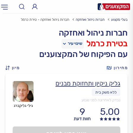
בעלי מקצוע
חברות ניהול ואחזקה
חברות ניהול ואחזקה - טירת כרמל
תחום:
אינסטלטור, חשמלאי…
תחום
חברות ניהול ואחזקה
בטירת כרמל
עיר:
תל אביב, חיפה…
עיר
עם הפיקוח של המקצוענים
מחירון
מיון
גליק ניקיון ותחזוקת מבנים
נבדק לאחרונה לפני שבוע
גילי גליקברג
9
5.00
חוות דעת