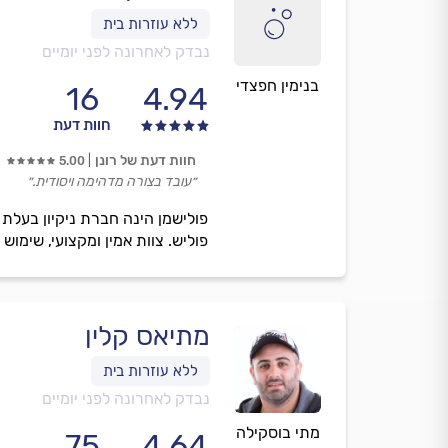
נבדק לאחרונה לפני יומיים
בנימין חפצדי
16
4.94
חוות דעת
חוות דעת של רונן
5.00
״עובד בצורה מדהימה ויסודית.״
פולישמן הינה חברת ניקיון בעלת וות
פוליש. צוות אמין ומקצועי, שימוש
מתיאס קלין
נבדק לאחרונה לפני יומיים
מתי בוסקילה
75
4.64