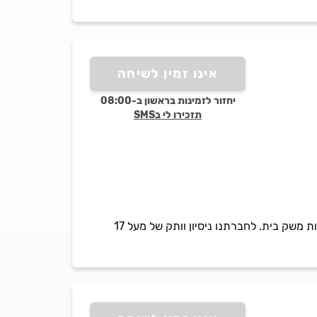
אינו זמין לשיחה
יחזור לזמינות בראשון ב-08:00
תזכירו לי בSMS
חברת ב.הדר מספקת שירות מקצועי ומיומן למגוון רחב של לקוחות וחברות מהמובילות במשק- ללא עוזרות משק בית. לחברתנו ניסיון וותק של מעל 17