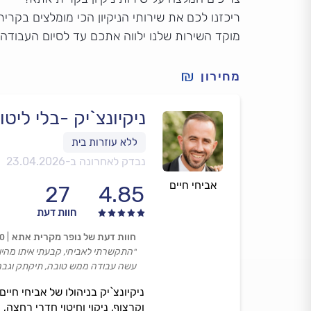
ריכזנו לכם את שירותי הניקיון הכי מומלצים בקרית
מוקד השירות שלנו ילווה אתכם עד לסיום העבודה
מחירון
ניקיונצ`יק -בלי ליט
נבדק לאחרונה ב-
23.04.2026
אביחי חיים
27
4.85
חוות דעת
חוות דעת של נופר מקרית אתא
00
״התקשרתי לאביחי, קבעתי איתו מהיו
עשה עבודה ממש טובה, תיקתק וגבה 
ניקיונצ`יק בניהולו של אביחי חיים
וקרצוף, ניקוי וחיטוי חדרי רחצה, 