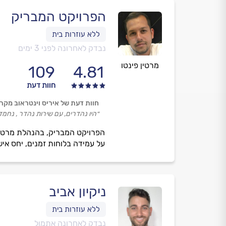
הפרויקט המבריק
נבדק לאחרונה לפני 3 ימים
מרטין פינטו
109
4.81
חוות דעת
חוות דעת של איריס וינטראוב מקר
״היו נהדרים, עם שירות נהדר , נחמד
הפרויקט המבריק, בהנהלת מרטין פי
על עמידה בלוחות זמנים, יחס אישי
ניקיון אביב
נבדק לאחרונה אתמול