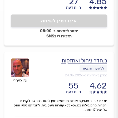
27
4.85
חוות דעת
אינו זמין לשיחה
יחזור לזמינות ב-08:00
תזכירו לי בSMS
ב.הדר ניהול ואחזקות
נבדק לאחרונה ב-
24.06.2026
ערן בנעזרי
55
4.62
חוות דעת
חברת ב.הדר מספקת שירות מקצועי ומיומן למגוון רחב של לקוחות
וחברות מהמובילות במשק- ללא עוזרות משק בית. לחברתנו ניסיון וותק
של מעל 17 שנה,...