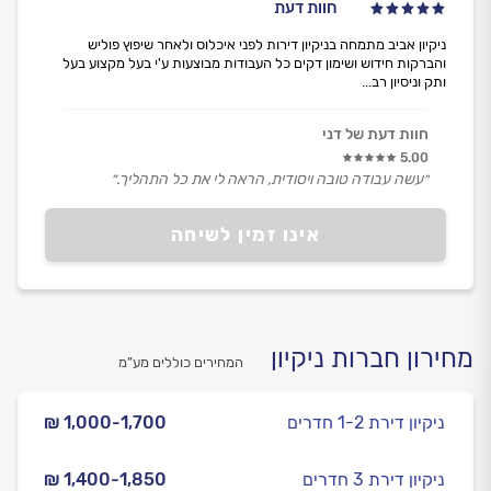
חוות דעת
ניקיון אביב מתמחה בניקיון דירות לפני איכלוס ולאחר שיפוץ פוליש
והברקות חידוש ושימון דקים כל העבודות מבוצעות ע'י בעל מקצוע בעל
ותק וניסיון רב...
חוות דעת של דני
5.00
״עשה עבודה טובה ויסודית, הראה לי את כל התהליך.״
אינו זמין לשיחה
מחירון חברות ניקיון
המחירים כוללים מע”מ
ניקיון דירת 1-2 חדרים
₪ 1,000-1,700
ניקיון דירת 3 חדרים
₪ 1,400-1,850