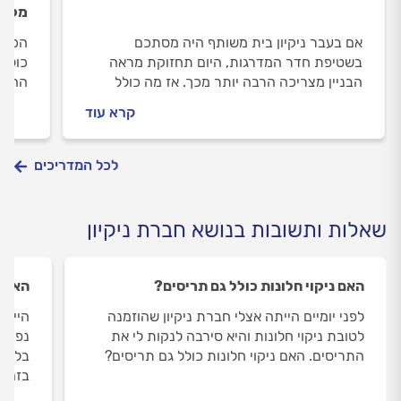
מקצוע
אם בעבר ניקיון בית משותף היה מסתכם
הכניס
בשטיפת חדר המדרגות, היום תחזוקת מראה
כולל 
הבניין מצריכה הרבה יותר מכך. אז מה כולל
ההבדל
ניקיון בניין משותף? הכל במדריך הבא.
ליטוש
קרא עוד
נקיים
לכל המדריכים
שאלות ותשובות בנושא חברת ניקיון
האם ניקוי חלונות כולל גם תריסים?
האם ח
לפני יומיים הייתה אצלי חברת ניקיון שהוזמנה
היי, 
לטובת ניקוי חלונות והיא סירבה לנקות לי את
נפתחי
התריסים. האם ניקוי חלונות כולל גם תריסים?
בלתי 
בזה ב