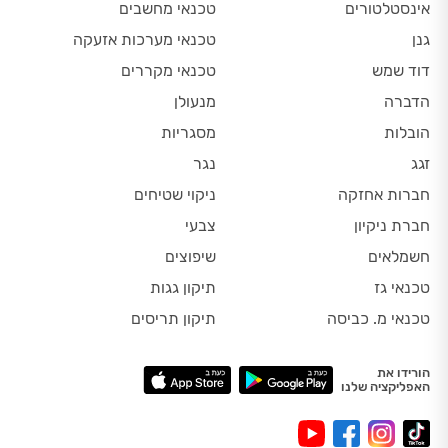
אינסטלטורים
טכנאי מחשבים
גנן
טכנאי מערכות אזעקה
דוד שמש
טכנאי מקררים
הדברה
מנעולן
הובלות
מסגריות
זגג
נגר
חברות אחזקה
ניקוי שטיחים
חברת ניקיון
צבעי
חשמלאים
שיפוצים
טכנאי גז
תיקון גגות
טכנאי מ. כביסה
תיקון תריסים
הורידו את
האפליקציה שלנו