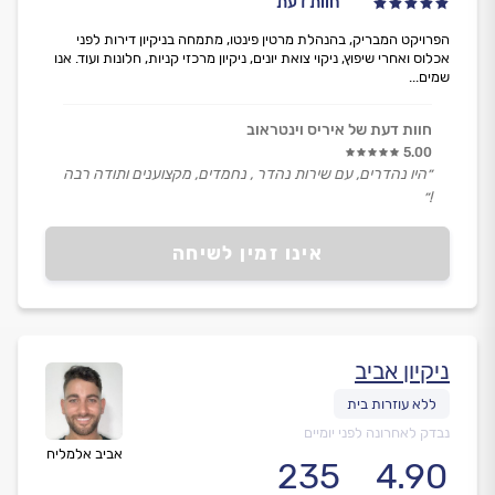
חוות דעת
הפרויקט המבריק, בהנהלת מרטין פינטו, מתמחה בניקיון דירות לפני
אכלוס ואחרי שיפוץ, ניקוי צואת יונים, ניקיון מרכזי קניות, חלונות ועוד. אנו
שמים...
חוות דעת של איריס וינטראוב
5.00
״היו נהדרים, עם שירות נהדר , נחמדים, מקצוענים ותודה רבה
!״
אינו זמין לשיחה
ניקיון אביב
נבדק לאחרונה לפני יומיים
אביב אלמליח
235
4.90