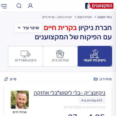
בעלי מקצוע
חברת ניקיון
חברת ניקיון - קרית חיים
תחום:
אינסטלטור, חשמלאי…
תחום
חברת ניקיון
בקרית חיים
עם הפיקוח של המקצוענים
עיר:
תל אביב, חיפה…
עיר
ניקיון חד פעמי
עוזרות בית
ניקיון משרדים
מחירון
מיון
ניקיונצ`יק -בלי ליטוש*בלי אחזקה
נבדק לאחרונה ב-
23.04.2026
אביחי חיים