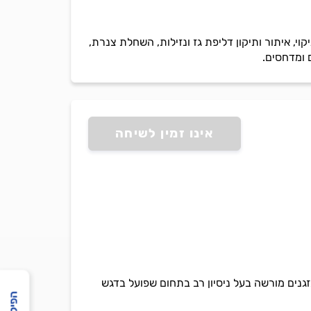
V, צ`ילרים, תחזוקה שוטפת, שטיפה וניקוי, איתור ותיקון דליפת גז ונזילות, השחלת צנרת,
ם ומדחסים.
אינו זמין לשיחה
מזגנים מורשה בעל ניסיון רב בתחום שפועל בדגש