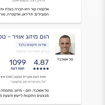
״מדויק, רציני, מקצועי ואמין.״
אלקטרו קור היא חברה בעלת ותק ו
המובילים: תדיראן, אלקטרה, טורנדו, LG ועוד. אמינות, מקצועיות ומחירים
הום מיזוג אוויר - ט
נבדק לאחרונה אתמול
טל אשכנזי
1099
4.87
חוות דעת
חוות דעת מקרית טבעון
5.00
״טל נתן שירות טוב ומקצועי.״
טל אשכנזי, הום - מיזוג, מתמחה 
מבצעים התקנות לייעוץ והצעת מ