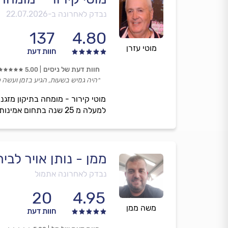
נבדק לאחרונה ב-
22.07.2026
137
4.80
מוטי עזרן
חוות דעת
חוות דעת של ניסים
5.00
״היה גמיש בשעות, הגיע בזמן ועשה 
מוטי קירור - מומחה בתיקון מזגני
למעלה מ 25 שנה בתחום אמינות אחריות ומתן דגש על מקצועיות ללא פשרות נשמח להעניק לכם שירות
ממן - נותן אויר לבית
נבדק לאחרונה אתמול
20
4.95
משה ממן
חוות דעת