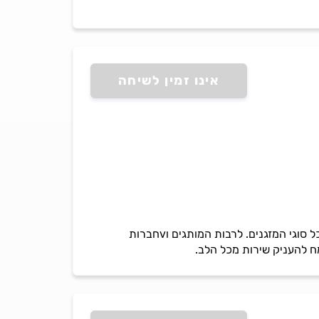
אינו זמין לשיחה
מיזוג מהלב חברה בעלת 20 שנות וותק וטכנאי בכיר לתקלות מסובכות החב` אלקטרה, תיקון בלבד של כל סוגי המזגנים. לרבות המותגים וvחברות