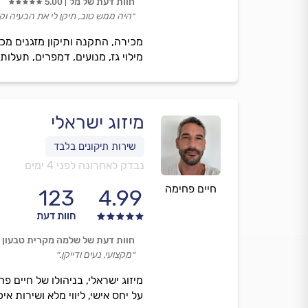
חוות דעת של מל
5.00
״היה ממש טוב, תיקן לי את הבעיה וק
מילוי גז, מנועים, דמפרים, תעלות
מיזוג ישראלי
נבדק לאחרונה לפני 4 ימים
חיים פחימה
123
4.99
חוות דעת
חוות דעת של שלמה מקרית טבעון
״מקצועי, נעים ודייקן.״
מיזוג ישראלי, בניהולו של חיים פ
על יחס אישי, ליווי מלא ושירות איכ