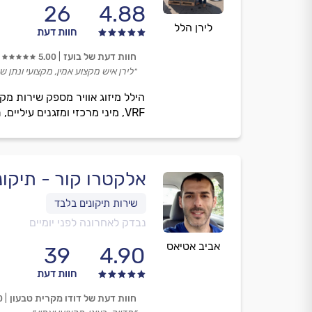
26
4.88
לירן הלל
חוות דעת
חוות דעת של בועז
5.00
״לירן איש מקצוע אמין, מקצועי ונתן שי
VRF, מיני מרכזי ומזגנים עיליים, תוך דגש על אמינות, שירות ויחס אישי עד לשביעות רצון מלאה לכל לקוח.
אלקטרו קור - תיקונ
נבדק לאחרונה לפני יומיים
אביב אטיאס
39
4.90
חוות דעת
חוות דעת של דודו מקרית טבעון
0