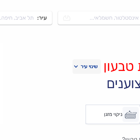
אינסטלטור, חשמלאי...
עיר:
תל אביב, חיפה..
טבעון
וענים
ניקוי מזגן
 טבעון?