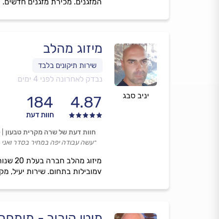
המזגנים. מכירת מזגנים חדשים. י
מיזוג מהלב
נבדק לאחרונה לפני 4 ימים
יניב סבג
184
4.87
חוות דעת
חוות דעת של שרה מקרית טבעון
0
״עשה עבודה יפה במחיר בסדר ואני מ
vמובילות בתחום. שירות יעיל, מקצועי ואמין עם אחריות על כל עבודה. לייעוץ והצעת מחיר, התקשרו ונשמח להעניק שירות מכל הלב.
מוטי קירור - מומחה 