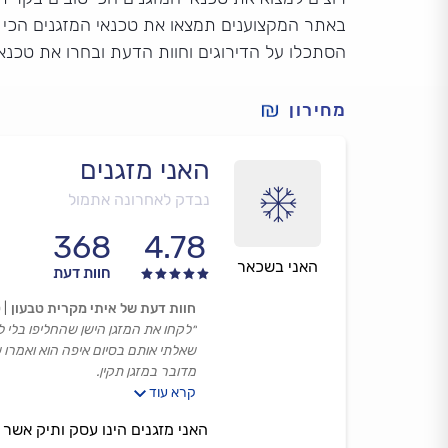
באתר המקצוענים תמצאו את טכנאי המזגנים הכי מ
הסתכלו על הדירוגים וחוות הדעת ובחרו את טכנא
מחירון
האני מזגנים
נבדק לאחרונה אתמול
368
4.78
האני בשכאר
חוות דעת
חוות דעת של איתי מקרית טבעון
0
״לקחו את המזגן הישן שהחליפו בלי לש
שאלתי אותם בסיום איפה הוא ואמרו של
מדובר במזגן תקין.
קרא עוד
ההתקנה עצמה הייתה בסדר גמור״
האני מזגנים הינו עסק ותיק אשר