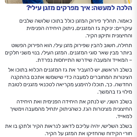
הלכה למעשה: איך מפרקים מזגן עילי?
כאמור, תהליך פירוק המזגן כולל בתוכו שלושה שלבים
עיקריים: יניקת גז המזגנים, ניתוק היחידה הפנימית
והחיצונית ותיקון הקיר.
תחילה, חשוב להבין שפירוק מזגן עילי, הוא הפירוק הפשוט
ביותר מבין שאר סוגי המזגנים. המזגן העילי, בנוי משני חלקים
– המאייד והמעבה שידרשו התייחסות נפרדת.
בשלב הראשון, יש להעביר את גז המזגנים הכלוא בתוכו אל
הצינורות המחוברים למעבה כדי שישמשו אתכם בהתקנה
החדשה. כך, תוכלו להימנע מקריאה לטכנאי מזגנים לטובת
מילוי גז בהמשך.
בשלב השני, יש לנתק את היחידה הפנימית ואת היחידה
החיצונית מצינורות הגז, כשהניתוק יתחיל מהמעבה וימשיך
למאייד.
בשלב השלישי, יהיה עליכם לדאוג לנראות הקיר ולתקן בו את
חורי הקידוח שהחזיקו את המזגן על הקיר.