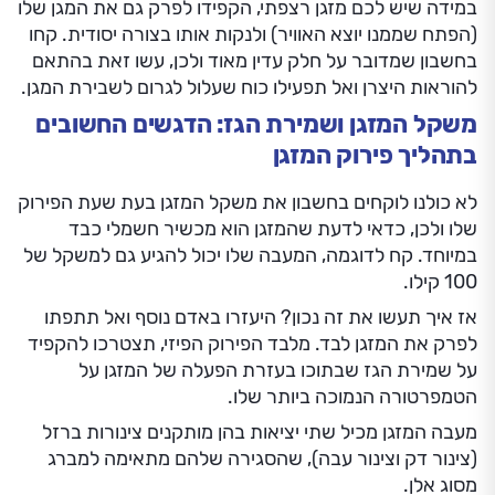
במידה שיש לכם מזגן רצפתי, הקפידו לפרק גם את המגן שלו
(הפתח שממנו יוצא האוויר) ולנקות אותו בצורה יסודית. קחו
בחשבון שמדובר על חלק עדין מאוד ולכן, עשו זאת בהתאם
להוראות היצרן ואל תפעילו כוח שעלול לגרום לשבירת המגן.
משקל המזגן ושמירת הגז: הדגשים החשובים
בתהליך פירוק המזגן
לא כולנו לוקחים בחשבון את משקל המזגן בעת שעת הפירוק
שלו ולכן, כדאי לדעת שהמזגן הוא מכשיר חשמלי כבד
במיוחד. קח לדוגמה, המעבה שלו יכול להגיע גם למשקל של
100 קילו.
אז איך תעשו את זה נכון? היעזרו באדם נוסף ואל תתפתו
לפרק את המזגן לבד. מלבד הפירוק הפיזי, תצטרכו להקפיד
על שמירת הגז שבתוכו בעזרת הפעלה של המזגן על
הטמפרטורה הנמוכה ביותר שלו.
מעבה המזגן מכיל שתי יציאות בהן מותקנים צינורות ברזל
(צינור דק וצינור עבה), שהסגירה שלהם מתאימה למברג
מסוג אלן.