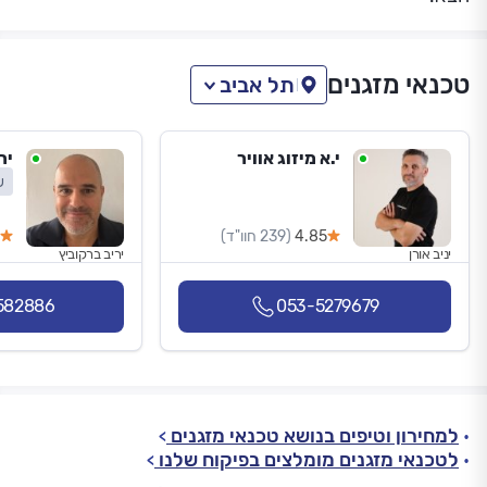
טכנאי מזגנים
תל אביב
י.א מיזוג אוויר
יר
ש
4.85
(239 חוו"ד)
יניב אורן
יריב ברקוביץ
582886
053-5279679
למחירון וטיפים בנושא טכנאי מזגנים
לטכנאי מזגנים מומלצים בפיקוח שלנו