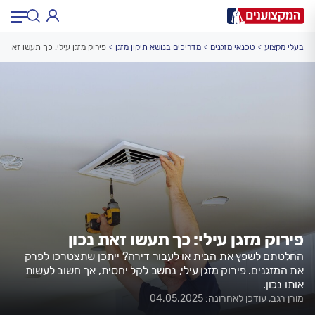
בעלי מקצוע
טכנאי מזגנים
מדריכים בנושא תיקון מזגן
פירוק מזגן עילי: כך תעשו זאת נכ
תחום:
תחום
עיר:
תל אביב, חיפה…
עיר
פירוק מזגן עילי: כך תעשו זאת נכון
החלטתם לשפץ את הבית או לעבור דירה? ייתכן שתצטרכו לפרק
את המזגנים. פירוק מזגן עילי, נחשב לקל יחסית, אך חשוב לעשות
אותו נכון.
מורן רגב, עודכן לאחרונה: 04.05.2025