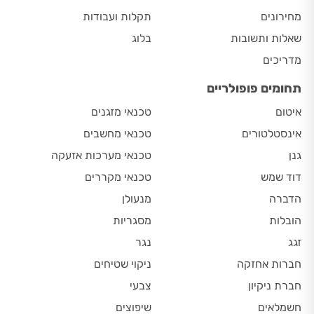
מחירונים
תקלות ועבודות
שאלות ותשובות
בלוג
מדריכים
תחומים פופולריים
איטום
טכנאי מזגנים
אינסטלטורים
טכנאי מחשבים
גנן
טכנאי מערכות אזעקה
דוד שמש
טכנאי מקררים
הדברה
מנעולן
הובלות
מסגריות
זגג
נגר
חברות אחזקה
ניקוי שטיחים
חברת ניקיון
צבעי
חשמלאים
שיפוצים