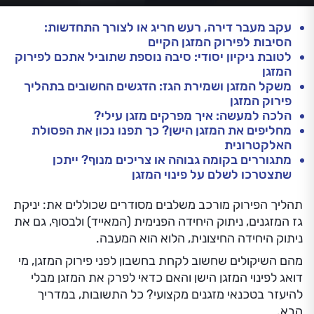
עקב מעבר דירה, רעש חריג או לצורך התחדשות:
הסיבות לפירוק המזגן הקיים
לטובת ניקיון יסודי: סיבה נוספת שתוביל אתכם לפירוק
המזגן
משקל המזגן ושמירת הגז: הדגשים החשובים בתהליך
פירוק המזגן
הלכה למעשה: איך מפרקים מזגן עילי?
מחליפים את המזגן הישן? כך תפנו נכון את הפסולת
האלקטרונית
מתגוררים בקומה גבוהה או צריכים מנוף? ייתכן
שתצטרכו לשלם על פינוי המזגן
תהליך הפירוק מורכב משלבים מסודרים שכוללים את: יניקת
גז המזגנים, ניתוק היחידה הפנימית (המאייד) ולבסוף, גם את
ניתוק היחידה החיצונית, הלוא הוא המעבה.
מהם השיקולים שחשוב לקחת בחשבון לפני פירוק המזגן, מי
דואג לפינוי המזגן הישן והאם כדאי לפרק את המזגן מבלי
להיעזר בטכנאי מזגנים מקצועי? כל התשובות, במדריך
הבא.