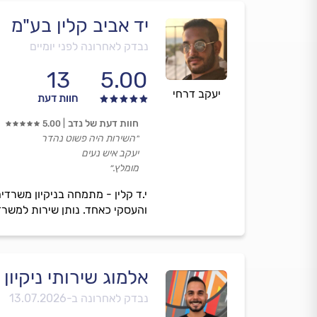
יד אביב קלין בע"מ
נבדק לאחרונה לפני יומיים
13
5.00
יעקב דרחי
חוות דעת
חוות דעת של נדב
5.00
״השירות היה פשוט נהדר
יעקב איש נעים
מומלץ.״
י.ד קלין - מתמחה בניקיון משרדי
והעסקי כאחד. נותן שירות למשרד
אלמוג שירותי ניקיון
נבדק לאחרונה ב-
13.07.2026