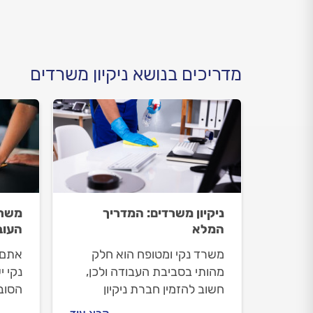
עולה
מדריכים בנושא ניקיון משרדים
ניקיון משרדים: המדריך
משרד
המלא
העוב
משרד נקי ומטופח הוא חלק
אתם 
מהותי בסביבת העבודה ולכן,
נקי י
חשוב להזמין חברת ניקיון
הסובב
מקצועית שתדאג לכך. מה כולל
לתרו