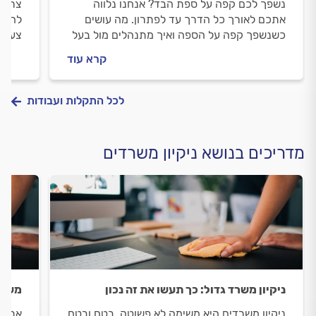
נשפך לכם קפה על ספת הבד? אנחנו נלווה
צריכי
אתכם לאורך כל הדרך עד לפתרון. מה עושים
להתחי
כשנשפך קפה על הספה ואיך מתנהלים מול בעל
צעד. 
המקצוע? מתחילים.
ובמהל
קרא עוד
לפניכ
לכל התקלות ועבודות
מדריכים בנושא ניקיון משרדים
ניקיון משרד גדול: כך תעשו את זה נכון
משרד
ניקיון משרדים היא משימה לא פשוטה, בטח ובטח
אתם א