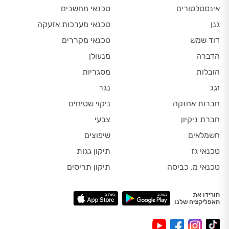
אינסטלטורים
טכנאי מחשבים
גנן
טכנאי מערכות אזעקה
דוד שמש
טכנאי מקררים
הדברה
מנעולן
הובלות
מסגריות
זגג
נגר
חברות אחזקה
ניקוי שטיחים
חברת ניקיון
צבעי
חשמלאים
שיפוצים
טכנאי גז
תיקון גגות
טכנאי מ. כביסה
תיקון תריסים
הורידו את
האפליקציה שלנו