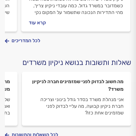
כשמדובר במשרד גדול. כמה עובדי ניקיון צריך,
השפעו
מהי התדירות הנכונה שתשמור על המקום נקי
שיכול
ומסודר ומה החשיבות בתכנית עבודה מסודרת?
ההשפע
קרא עוד
כל התשובות במדריך הבא.
ולמה 
מתחיל
לכל המדריכים
שאלות ותשובות בנושא ניקיון משרדים
מה חשוב לבדוק לפני שמזמינים חברה לניקיון
מהי ש
משרד?
משרד
אני מנהלת משרד בסדר גודל בינוני וצריכה
שלום,
חברת ניקיון קבועה, מה עליי לבדוק לפני
ואני 
שמזמינים אחת כזו?
בתחום
לכל השאלות והתשובות