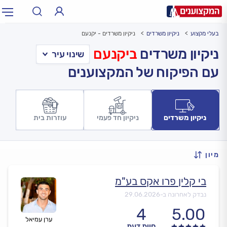
בעלי מקצוע
ניקיון משרדים
ניקיון משרדים - יקנעם
תחום:
אינסטלטור, חשמלאי…
תחום
ניקיון משרדים
ביקנעם
עם הפיקוח של המקצוענים
עיר:
תל אביב, חיפה…
עיר
ניקיון משרדים
ניקיון חד פעמי
עוזרות בית
מיון
בי קלין פרו אקס בע"מ
נבדק לאחרונה ב-
29.06.2026
4
5.00
ערן עמיאל
חוות דעת