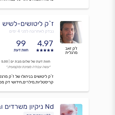
ז`ק ליטושים-לשיש 
נבדק לאחרונה לפני 4 ימים
99
4.97
ז'ק זאב
חוות דעת
מרגלית
חוות דעת של שלום מבת ים
5.00
״עשה עבודה מצוינת ומקצועית.״
ז`ק ליטושים בניהולו של ז`ק מר
קריסטליות,סילרים,חידושי דק מכל
Nd ניקיון משרדים ובניינים