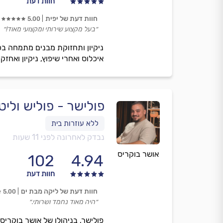
חוות דעת
חוות דעת של יפית
5.00
״בעל מקצוע שירותי ומקצועי מאוד!״
ניקיון ותחזוקת מבנים מתמחה בכל ס
איכלוס ואחרי שיפוץ, ניקיון ואחז
פולישר - פוליש וליט
נבדק לאחרונה לפני 11 שעות
אושר בוקריס
102
4.94
חוות דעת
חוות דעת של ליקה מבת ים
5.00
״היה מאוד נחמד ושרותי.״
פולישר, בניהולו של אושר בוקרי