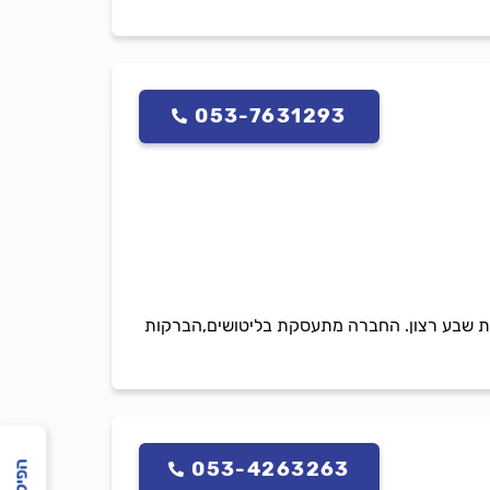
053-7631293
יות שבע רצון. החברה מתעסקת בליטושים,הברקות
053-4263263