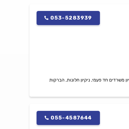
053-5283939
קיון משרדים חד פעמי, ניקיון חלונות, הברקות
055-4587644