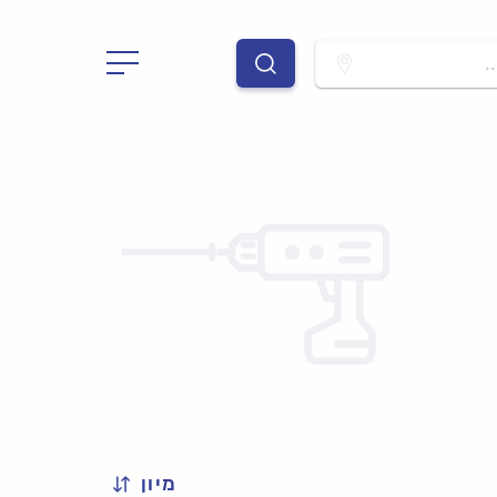
.
מיון