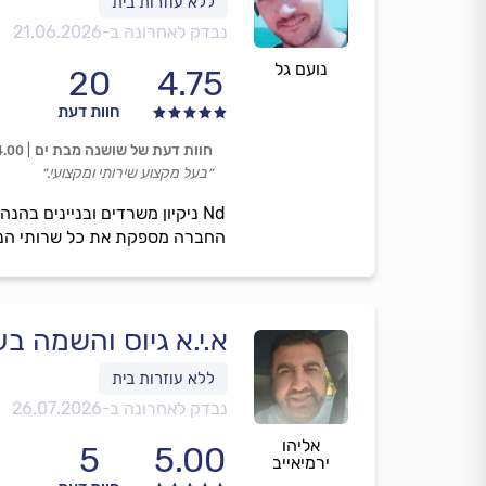
נבדק לאחרונה ב-
21.06.2026
נועם גל
20
4.75
חוות דעת
חוות דעת של שושנה מבת ים
4.00
״בעל מקצוע שירותי ומקצועי.״
Nd ניקיון משרדים ובניינים בהנ
החברה מספקת את כל שרותי הניקיו
א.י.א גיוס והשמה בע
נבדק לאחרונה ב-
26.07.2026
אליהו
5
5.00
ירמיאייב