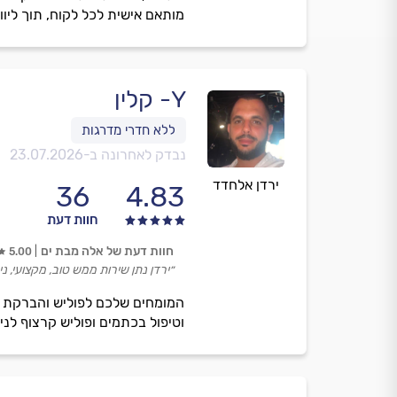
מותאם אישית לכל לקוח, תוך ליוו
Y- קלין
נבדק לאחרונה ב-
23.07.2026
ירדן אלחדד
36
4.83
חוות דעת
חוות דעת של אלה מבת ים
5.00
״ירדן נתן שירות ממש טוב, מקצועי, ני
המומחים שלכם לפוליש והברקת רצ
וטיפול בכתמים ופוליש קרצוף לנ