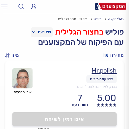
בעלי מקצוע
פוליש
פוליש - חצור הגלילית
תחום:
אינסטלטור, חשמלאי…
תחום
פוליש
בחצור הגלילית
עם הפיקוח של המקצוענים
עיר:
תל אביב, חיפה…
עיר
מחירון
מיון
Mr.polish
נבדק לאחרונה לפני 4 ימים
אורי מרגלית
7
5.00
חוות דעת
אינו זמין לשיחה