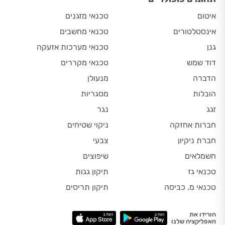
איטום
טכנאי מזגנים
אינסטלטורים
טכנאי מחשבים
גנן
טכנאי מערכות אזעקה
דוד שמש
טכנאי מקררים
הדברה
מנעולן
הובלות
מסגריות
זגג
נגר
חברות אחזקה
ניקוי שטיחים
חברת ניקיון
צבעי
חשמלאים
שיפוצים
טכנאי גז
תיקון גגות
טכנאי מ. כביסה
תיקון תריסים
הורידו את
האפליקציה שלנו