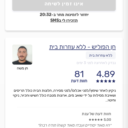
אינו זמין לשיחה
יחזור לזמינות מחר ב-20:32
תזכירו לי בSMS
חן הפוליש - ללא עוזרות בית
נבדק לאחרונה לפני 3 ימים
חן משה
81
4.89
חוות דעת
ניקיון לאחר שיפוץ/לפני אכלוס/לפני מסירה, חלונות הבית כולל תריסים
ושאיבת מסילות על ידי שואב מים, ארונות מטבח כולל השיש והכיור, ניקוי
וחיטוי...
חוות דעת של ענת
5.00
״היו מאוד יסודיים ועבדו מאוד קשה! תודה רבה!״