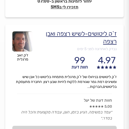
יחזור לזמינות בראשון ב-07:00
תזכירו לי בSMS
ז`ק ליטושים-לשיש רצפה ואבן
רצפה
נבדק לאחרונה לפני 5 ימים
ז'ק זאב
99
4.97
מרגלית
חוות דעת
ז`ק ליטושים בניהולו של ז`ק מרגלית מתמחה בליטוש כל אבן שיש
ומשיגים רמת גמר שגורמת ללקוח להיות שבע רצון. החברה מתעסקת
בליטושים,הברקות...
חוות דעת של יעל
5.00
״עמד במשימה, הגיע בזמן, הוגן, עבודה מקצועית והכל היה
בסדר.״