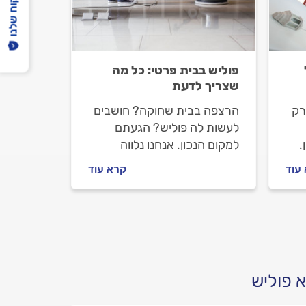
הפיקוח שלנו
פוליש בבית פרטי: כל מה
שצריך לדעת
רק
הרצפה בבית שחוקה? חושבים
לעשות לה פוליש? הגעתם
.
למקום הנכון. אנחנו נלווה
 עד
אתכם כל הדרך עד שהריצוף
עוד
קרא עוד
בבית חזור להיות מבריק ויפה.
י
מה חשוב לבדוק לפני שעושים
ה?
פוליש וכמה זה עולה? כל
התשובות לפניכם.
 פוליש