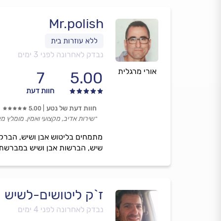
Mr.polish
נבדק לאחרונה לפני 3 ימים
אורי מרגלית
7
5.00
חוות דעת
חוות דעת של נטע
5.00
״שירות אדיב, מקצועי ואמין. מומלץ מא
מתמחים בליטוש אבן ושיש, הברקות
שיש, הברשות אבן ושיש במברשת ק
ז`ק ליטושים-לשיש 
נבדק לאחרונה לפני 4 ימים