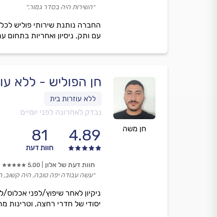
״השירות היה בסדר גמור.״
החברה נותנת שירותי פוליש לכל 
עם ותק, ניסיון ואחריות בתחום עם 
חן הפוליש - ללא עו
נבדק לאחרונה לפני יומיים
חן משה
81
4.89
חוות דעת
חוות דעת של אלון
5.00
״עשה עבודה יפה טובה, היה קשוב, תי
ניקיון לאחר שיפוץ/לפני אכלוס/לפ
יסודי של חדרי רחצה, וטרינות מר