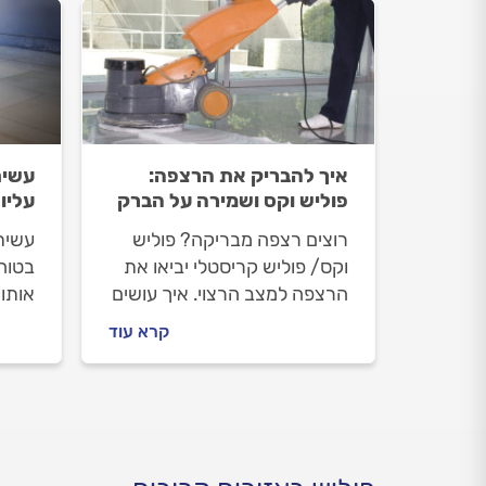
איך להבריק את הרצפה:
עשית
פוליש וקס ושמירה על הברק
עליו 
רוצים רצפה מבריקה? פוליש
עשית
וקס/ פוליש קריסטלי יביאו את
בטוח
הרצפה למצב הרצוי. איך עושים
אותו 
פוליש לרצפה ואיך שומרים על
נציג
קרא עוד
הברק הנוצץ? המדריך לריצוף
רצפה
המבריק.
לכם 
שלכם
זמן.