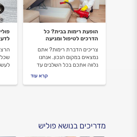
הופעת רימות בבית? כל
פולי
הדרכים לטיפול ומניעה
לדע
צריכים הדברת רימות? אתם
הרצפ
נמצאים במקום הנכון. אנחנו
שכל 
נלווה אתכם בכל השלבים עד
לעשו
לפתרון, נסביר מה זה רימות,
הנכון
קרא עוד
איך מתנהלים מול המדביר וכמה
הדרך
תעלה לכם ההדברה?
תהיה
התשובות לפניכם.
לפני 
עולה
מדריכים בנושא פוליש