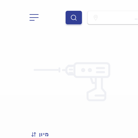
.
מיון