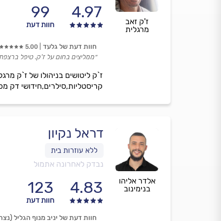
99
4.97
ז'ק זאב
חוות דעת
מרגלית
חוות דעת של גלעד
5.00
״ממליצים בחום על ז'ק. טיפל ברצפת 
ז`ק ליטושים בניהולו של ז`ק מר
קריסטליות,סילרים,חידושי דק מכל
דראל נקיון
נבדק לאחרונה אתמול
אלדר אליהו
123
4.83
בנימינוב
חוות דעת
חוות דעת של יניב מנוף הגליל (נצר