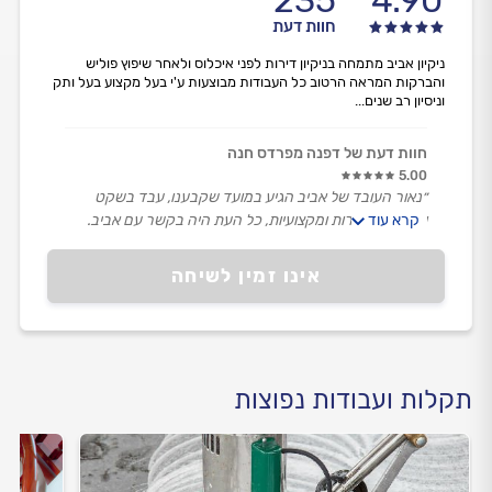
חוות דעת
ניקיון אביב מתמחה בניקיון דירות לפני איכלוס ולאחר שיפוץ פוליש
והברקות המראה הרטוב כל העבודות מבוצעות ע'י בעל מקצוע בעל ותק
וניסיון רב שנים...
חוות דעת של דפנה מפרדס חנה
5.00
״נאור העובד של אביב הגיע במועד שקבענו, עבד בשקט
קרא עוד
ונימוס, במסירות ומקצועיות, כל העת היה בקשר עם אביב.
העבודה לשביעות רצוננו.״
אינו זמין לשיחה
תקלות ועבודות נפוצות