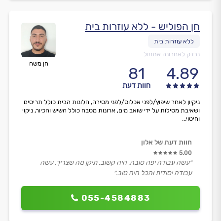
חן הפוליש - ללא עוזרות בית
נבדק לאחרונה אתמול
חן משה
81
4.89
חוות דעת
ניקיון לאחר שיפוץ/לפני אכלוס/לפני מסירה, חלונות הבית כולל תריסים
ושאיבת מסילות על ידי שואב מים, ארונות מטבח כולל השיש והכיור, ניקוי
וחיטוי...
חוות דעת של אלון
5.00
״עשה עבודה יפה טובה, היה קשוב, תיקן מה שצריך, עשה
עבודה יסודית והכל היה טוב.״
055-4584883