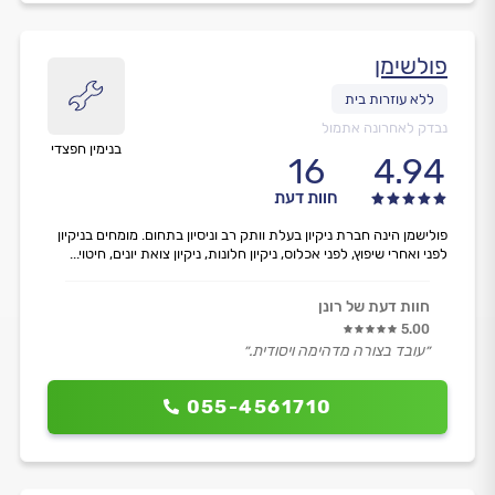
פולשימן
נבדק לאחרונה אתמול
בנימין חפצדי
16
4.94
חוות דעת
פולישמן הינה חברת ניקיון בעלת וותק רב וניסיון בתחום. מומחים בניקיון
לפני ואחרי שיפוץ, לפני אכלוס, ניקיון חלונות, ניקיון צואת יונים, חיטוי...
חוות דעת של רונן
5.00
״עובד בצורה מדהימה ויסודית.״
055-4561710