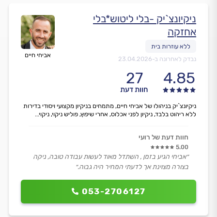
ניקיונצ`יק -בלי ליטוש*בלי
אחזקה
אביחי חיים
נבדק לאחרונה ב-
23.04.2026
27
4.85
חוות דעת
ניקיונצ`יק בניהולו של אביחי חיים, מתמחים בניקיון מקצועי ויסודי בדירות
ללא ריהוט בלבד, ניקיון לפני אכלוס, אחרי שיפוץ, פוליש ניקוי, ניקוי...
חוות דעת של רועי
5.00
״אביחי הגיע בזמן , השתדל מאוד לעשות עבודה טובה, ניקה
בצורה מצוינת אך לדעתי המחיר היה גבוה.״
053-2706127