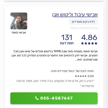
אבישי עיבוד וליטוש אבן
נבדק לאחרונה אתמול
אבישי סאסי
131
4.86
חוות דעת
אבישי סאסי, מומחה מאז שנת 1998 בליטוש ופוליש של שיש ואבן מכל
הסוגים. אבישי יודע להתאים את החומרים והפתרון המדויק לכל סוג אבן
שברשותכם. הוא...
חוות דעת של יגאל מפרדס חנה
5.00
״הגיע בזמן, אדם אדיב ומקצועי, גבה מחיר הוגן, מאוד מרוצה
מהשירות.״
055-4587647