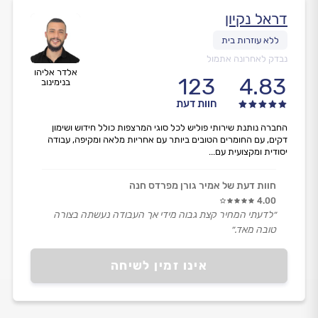
דראל נקיון
נבדק לאחרונה אתמול
אלדר אליהו
123
4.83
בנימינוב
חוות דעת
החברה נותנת שירותי פוליש לכל סוגי המרצפות כולל חידוש ושימון
דקים, עם החומרים הטובים ביותר עם אחריות מלאה ומקיפה, עבודה
יסודית ומקצועית עם...
חוות דעת של אמיר גורן מפרדס חנה
4.00
״לדעתי המחיר קצת גבוה מידי אך העבודה נעשתה בצורה
טובה מאד.״
אינו זמין לשיחה