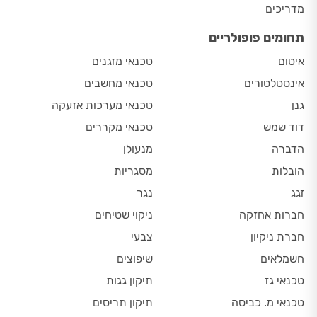
מדריכים
תחומים פופולריים
איטום
טכנאי מזגנים
אינסטלטורים
טכנאי מחשבים
גנן
טכנאי מערכות אזעקה
דוד שמש
טכנאי מקררים
הדברה
מנעולן
הובלות
מסגריות
זגג
נגר
חברות אחזקה
ניקוי שטיחים
חברת ניקיון
צבעי
חשמלאים
שיפוצים
טכנאי גז
תיקון גגות
טכנאי מ. כביסה
תיקון תריסים