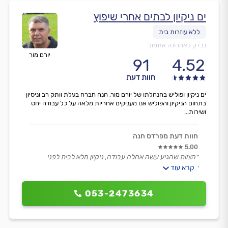
ים ניקיון לבתים אחרי שיפוץ
נבדק לאחרונה אתמול
יורם מור
91
4.52
חוות דעת
ים ניקיון ופוליש בהנהלתו של יורם מור, הנה חברה בעלת וותק רב וניסיון
בתחום הניקיון והפוליש אנו מעניקים אחריות מלאה על כל עבודה יחס
ושירות...
חוות דעת מפרדס חנה
5.00
״הצוות שהגיע עשה אחלה עבודה, ניקיון מלא לבית לפני
אכלוס.
קרא עוד
עבדו יפה, יסודי ובאדיבות, יצא בית מצוחצח.
נגבה תשלום שלא סוכם מראש על פוליש.״
053-2473634