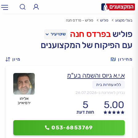
בעלי מקצוע
פוליש
פוליש - פרדס חנה
תחום:
אינסטלטור, חשמלאי…
תחום
פוליש
בפרדס חנה
עם הפיקוח של המקצוענים
עיר:
תל אביב, חיפה…
עיר
מחירון
מיון
א.י.א גיוס והשמה בע"מ
נבדק לאחרונה ב-
26.07.2026
אליהו
5
5.00
ירמיאייב
חוות דעת
053-6853769