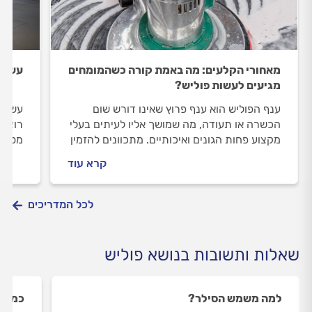
מאחורי הקלעים: מה באמת קורה כשהמומחים
עשיתם
מגיעים לעשות פוליש?
ענף הפוליש הוא ענף פרוץ שאינו דורש שום
עשיתם
הכשרה או תעודה, מה שמושך אליו לעיתים בעלי
רוצים
מקצוע פחות הגונים ואיכותיים. מתכוונים להזמין
מספר 
פוליש? המדריך הבא יסייע לכלם לוודא שלא
שיסיי
קרא עוד
יעקצו אתכם!
מבריק
לכל המדריכים
שאלות ותשובות בנושא פוליש
למה משמש הסילר?
כמה ז