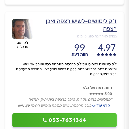
ז`ק ליטושים-לשיש רצפה ואבן
רצפה
נבדק לאחרונה לפני 3 ימים
ז'ק זאב
99
4.97
מרגלית
חוות דעת
ז`ק ליטושים בניהולו של ז`ק מרגלית מתמחה בליטוש כל אבן שיש
ומשיגים רמת גמר שגורמת ללקוח להיות שבע רצון. החברה מתעסקת
בליטושים,הברקות...
חוות דעת של גלעד
5.00
״ממליצים בחום על ז'ק. טיפל ברצפת בית ותיק, החזיר
קרא עוד
לרצפה חיים, כולל מרפסת, שיש מטבח וליטוש רהיטי עץ. איש
אמין, נחמד, אדיב ונמרץ.״
053-7631364