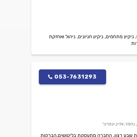
ניקיון מתחמים, ניקיון חניונים, ניהול ואחזקת
ות
053-7631293
 נחמד, אדיב ונמרץ.״
יות שבע רצון. החברה מתעסקת בליטושים,הברקות