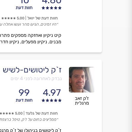
10
4.80
חוות דעת
חוות דעת של יואל
5.00
״היו זמינים, הגיעו מהר ועשו אחלה ע
קיט ניקיון ואחזקה מספקים פתרונות
מבנים, ניקיון מפעלים, ניקיון חד
ז`ק ליטושים-לשיש 
נבדק לאחרונה לפני 4 ימים
99
4.97
ז'ק זאב
חוות דעת
מרגלית
חוות דעת של גלעד
5.00
״ממליצים בחום על ז'ק. טיפל ברצפת 
ז`ק ליטושים בניהולו של ז`ק מר