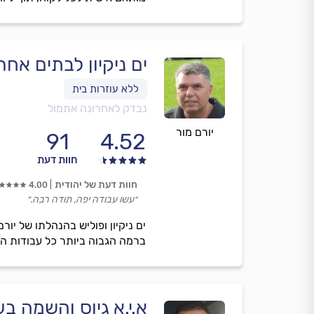
ים ניקיון לבתים אחר
נבדק לאחרונה אתמול
יורם מור
91
4.52
חוות דעת
חוות דעת של יהודית
4.00
״עשו עבודה יפה, תודה רבה.״
ים ניקיון ופוליש בהנהלתו של יור
ברמה הגבוה ביותר כל עבודות ה
א.י.א גיוס והשמה בע