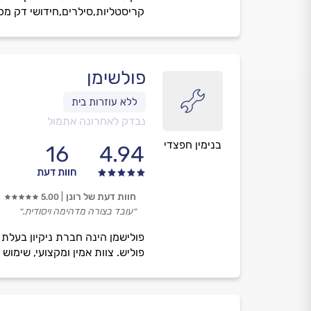
קריסטליות,סילרים,חידושי דק מכל
פולשימן
נבדק לאחרונה אתמול
בנימין חפצדי
16
4.94
חוות דעת
חוות דעת של רונן
5.00
״עובד בצורה מדהימה ויסודית.״
פולישמן הינה חברת ניקיון בעלת וות
פוליש. צוות אמין ומקצועי, שימוש