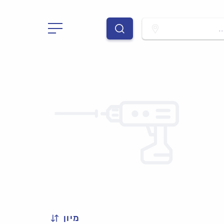
.
מיון