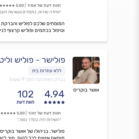
חוות דעת של אמיר
5.00
״אחלה שירות, נחמדים ועשו את העב
המומחים שלכם לפוליש והברקת רצ
וטיפול בכתמים ופוליש קרצוף לנ
פולישר - פוליש וליט
נבדק לאחרונה לפני 9 שעות
אושר בוקריס
102
4.94
חוות דעת
חוות דעת של זוהר
5.00
״השירות היה בסדר גמור.״
פולישר, בניהולו של אושר בוקרי
מותאם אישית לכל לקוח, תוך ליוו