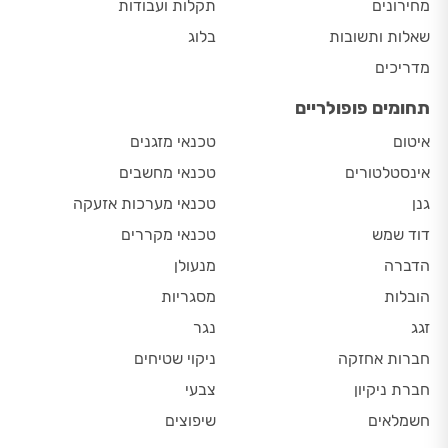
מחירונים
תקלות ועבודות
שאלות ותשובות
בלוג
מדריכים
תחומים פופולריים
איטום
טכנאי מזגנים
אינסטלטורים
טכנאי מחשבים
גנן
טכנאי מערכות אזעקה
דוד שמש
טכנאי מקררים
הדברה
מנעולן
הובלות
מסגריות
זגג
נגר
חברות אחזקה
ניקוי שטיחים
חברת ניקיון
צבעי
חשמלאים
שיפוצים