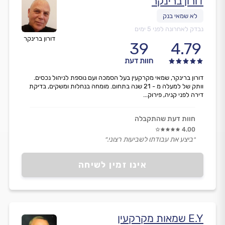
דורון ברינקר
נבדק לאחרונה לפני 5 ימים
דורון ברינקר
39
4.79
חוות דעת
דורון ברינקר, שמאי מקרקעין בעל הסמכה ועם נוספת לניהול נכסים.
וותק של למעלה מ - 21 שנה בתחום. מומחה בנחלות ומשקים, בדיקת
דירה לפני קניה, פירוק...
חוות דעת שהתקבלה
4.00
״ביצע את עבודתו לשביעות רצוני.״
אינו זמין לשיחה
E.Y שמאות מקרקעין