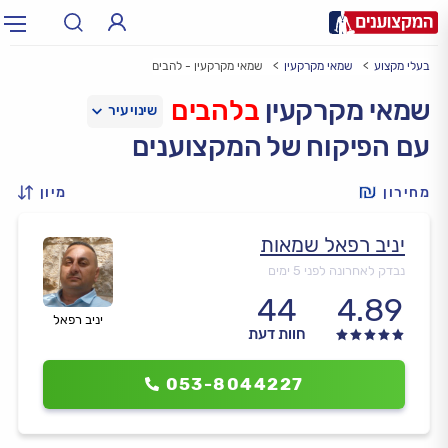
בעלי מקצוע
שמאי מקרקעין
שמאי מקרקעין - להבים
תחום:
אינסטלטור, חשמלאי…
תחום
שמאי מקרקעין
בלהבים
עם הפיקוח של המקצוענים
עיר:
תל אביב, חיפה…
עיר
מחירון
מיון
יניב רפאל שמאות
נבדק לאחרונה לפני 5 ימים
44
4.89
יניב רפאל
חוות דעת
053-8044227