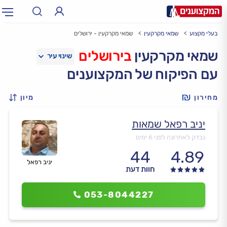
בעלי מקצוע
שמאי מקרקעין
שמאי מקרקעין - ירושלים
תחום:
אינסטלטור, חשמלאי…
תחום
שמאי מקרקעין
בירושלים
עם הפיקוח של המקצוענים
עיר:
תל אביב, חיפה…
עיר
מחירון
מיון
יניב רפאל שמאות
נבדק לאחרונה לפני 6 ימים
44
4.89
יניב רפאל
חוות דעת
053-8044227