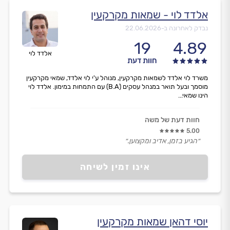
אלדד לוי - שמאות מקרקעין
נבדק לאחרונה ב-
22.06.2026
19
4.89
אלדד לוי
חוות דעת
משרד לוי אלדד לשמאות מקרקעין, מנוהל ע'י לוי אלדד, שמאי מקרקעין
מוסמך ובעל תואר במנהל עסקים (B.Aׂ) עם התמחות במימון. אלדד לוי
הינו שמאי...
חוות דעת של משה
5.00
״הגיע בזמן, אדיב ומקצוען.״
אינו זמין לשיחה
יוסי דהאן שמאות מקרקעין