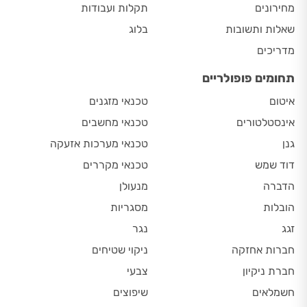
מחירונים
תקלות ועבודות
שאלות ותשובות
בלוג
מדריכים
תחומים פופולריים
איטום
טכנאי מזגנים
אינסטלטורים
טכנאי מחשבים
גנן
טכנאי מערכות אזעקה
דוד שמש
טכנאי מקררים
הדברה
מנעולן
הובלות
מסגריות
זגג
נגר
חברות אחזקה
ניקוי שטיחים
חברת ניקיון
צבעי
חשמלאים
שיפוצים