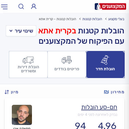
בעלי מקצוע
הובלות קטנות
הובלות קטנות - קרית אתא
תחום:
אינסטלטור, חשמלאי…
תחום
הובלות קטנות
בקרית אתא
עם הפיקוח של המקצוענים
עיר:
תל אביב, חיפה…
עיר
הובלת דירות
הובלת חדר
פריטים בודדים
ומשרדים
מחירון
מיון
חם-סע הובלות
נבדק לאחרונה לפני 4 ימים
94
4.96
חמאדה אבו