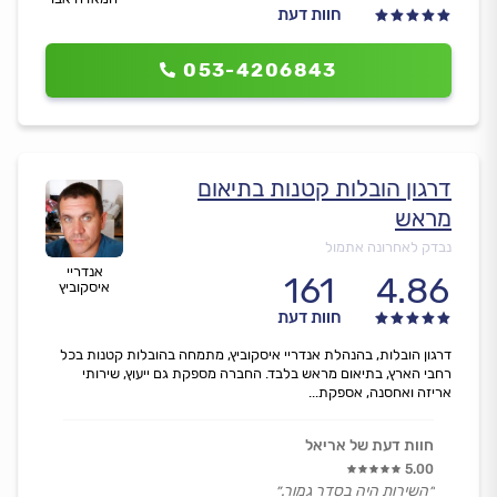
חוות דעת
053-4206843
דרגון הובלות קטנות בתיאום
מראש
נבדק לאחרונה אתמול
אנדריי
161
4.86
איסקוביץ
חוות דעת
דרגון הובלות, בהנהלת אנדריי איסקוביץ, מתמחה בהובלות קטנות בכל
רחבי הארץ, בתיאום מראש בלבד. החברה מספקת גם ייעוץ, שירותי
אריזה ואחסנה, אספקת...
חוות דעת של אריאל
5.00
״השירות היה בסדר גמור.״