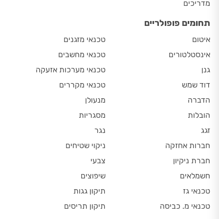
מדריכים
תחומים פופולריים
איטום
טכנאי מזגנים
אינסטלטורים
טכנאי מחשבים
גנן
טכנאי מערכות אזעקה
דוד שמש
טכנאי מקררים
הדברה
מנעולן
הובלות
מסגריות
זגג
נגר
חברות אחזקה
ניקוי שטיחים
חברת ניקיון
צבעי
חשמלאים
שיפוצים
טכנאי גז
תיקון גגות
טכנאי מ. כביסה
תיקון תריסים