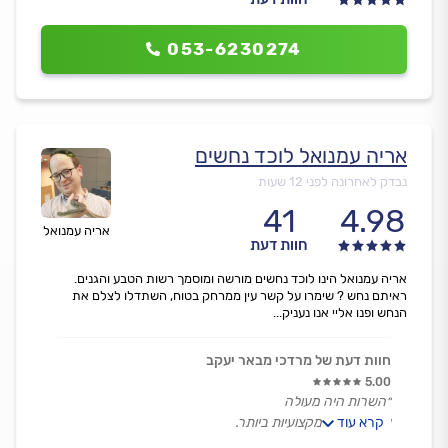
053-6230274
אריה עמנואל לוכד נחשים
נבדק לאחרונה לפני 12 שעות
41
4.98
אריה עמנואל
חוות דעת
אריה עמנואל הינו לוכד נחשים מורשה ומוסמך רשות הטבע והגנים.
ראיתם נחש ? שימרו על קשר עין ממרחק בטוח, השתדלו לצלם את
הנחש ופנו אליי אנו נעניק...
חוות דעת של מרדכי מבאר יעקב
5.00
״השרות היה מעולה
קרא עוד
עשה עבודה מקצועיות ביותר.
מומלץ בחום.״