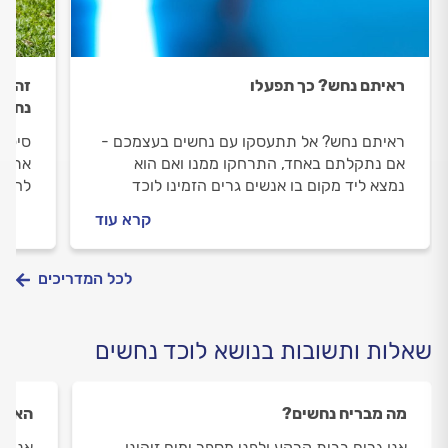
ראיתם נחש? כך תפעלו
זהיר
נחשי
ראיתם נחש? אל תתעסקו עם נחשים בעצמכם -
סיטוא
אם נתקלתם באחד, התרחקו ממנו ואם הוא
את רו
נמצא ליד מקום בו אנשים גרים הזמינו לוכד
להתמו
נחשים. יש גם כמה אמצעי זהירות ומניעה
לאפשר
קרא עוד
שתוכלו לנקוט
שצריך
לכל המדריכים
שאלות ותשובות בנושא לוכד נחשים
מה מבריח נחשים?
האם כ
אנו גרים בבית קרקע ולפני מספר ימים זיהינו
אנחנו