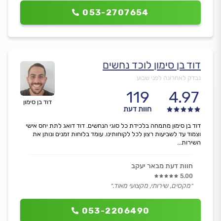
053-2707654
דוד בן סימון לוכד נחשים
נבדק לאחרונה לפני שבוע
119
4.97
דוד בן סימון
חוות דעת
דוד בן סימון מתמחה בלכידת כל סוגי הנחשים. דוד דואג לתת יחס אישי
וצמוד עד לשביעות רצון לכל לקוחותינו. עומד בלוחות זמנים ונותן את
השירות...
חוות דעת מבאר יעקב
5.00
״מקסים, שירותי, מקצועי מאוד.״
053-2206490