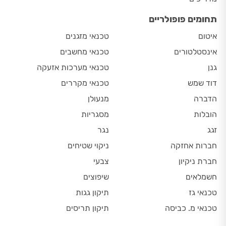
תחומים פופולריים
איטום
טכנאי מזגנים
אינסטלטורים
טכנאי מחשבים
גנן
טכנאי מערכות אזעקה
דוד שמש
טכנאי מקררים
הדברה
מנעולן
הובלות
מסגריות
זגג
נגר
חברות אחזקה
ניקוי שטיחים
חברת ניקיון
צבעי
חשמלאים
שיפוצים
טכנאי גז
תיקון גגות
טכנאי מ. כביסה
תיקון תריסים