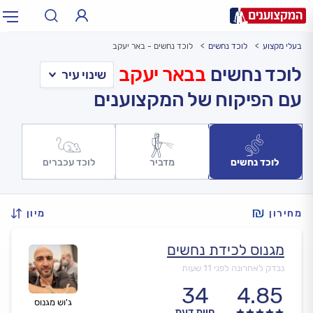
בעלי מקצוע
לוכד נחשים
לוכד נחשים - באר יעקב
תחום:
אינסטלטור, חשמלאי…
תחום
לוכד נחשים
בבאר יעקב
עם הפיקוח של המקצוענים
עיר:
תל אביב, חיפה…
עיר
לוכד נחשים
מדביר
לוכד עכברים
מחירון
מיון
מגנוס לכידת נחשים
נבדק לאחרונה לפני 11 שעות
34
4.85
ג'וש מגנוס
חוות דעת